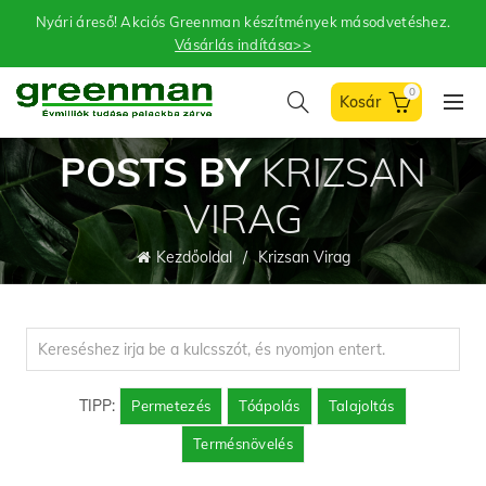
Nyári áreső! Akciós Greenman készítmények másodvetéshez.
Vásárlás indítása>>
0
POSTS BY
KRIZSAN
VIRAG
Kezdőoldal
Krizsan Virag
TIPP:
Permetezés
Tóápolás
Talajoltás
Termésnövelés