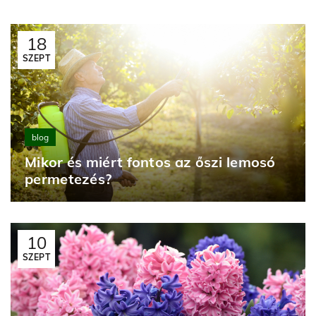
18
SZEPT
blog
Mikor és miért fontos az őszi lemosó
permetezés?
10
SZEPT