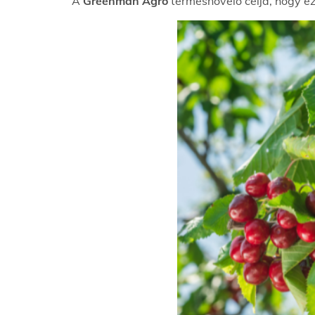
A
Greenman Agro
termésnövelő célja, hogy e