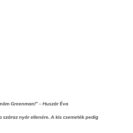
szönöm Greenman!” – Huszár Éva
száraz nyár ellenére. A kis csemeték pedig