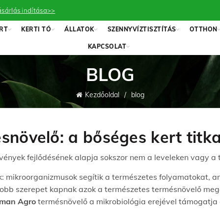
sárlás indítása>>
RT
KERTI TÓ
ÁLLATOK
SZENNYVÍZTISZTÍTÁS
OTTHON
KAPCSOLAT
BLOG
Kezdőoldal
blog
növelő: a bőséges kert titk
övények fejlődésének alapja sokszor nem a leveleken vagy a 
ozik: mikroorganizmusok segítik a természetes folyamatokat,
gyobb szerepet kapnak azok a természetes termésnövelő me
man Agro
termésnövelő a mikrobiológia erejével támogatja a 