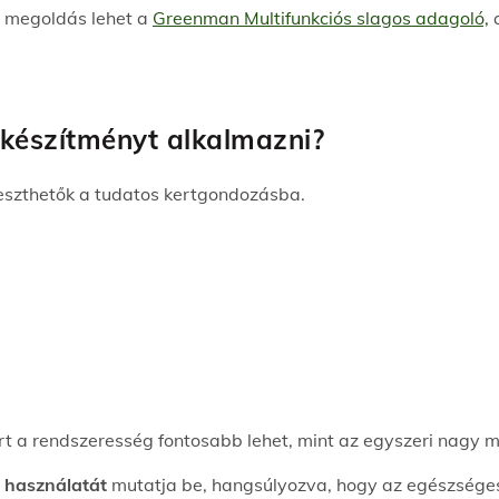
us megoldás lehet a
Greenman Multifunkciós slagos adagoló,
a
készítményt alkalmazni?
lleszthetők a tudatos kertgondozásba.
ért a rendszeresség fontosabb lehet, mint az egyszeri nagy 
 használatát
mutatja be, hangsúlyozva, hogy az egészséges k