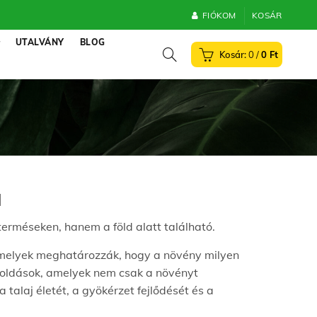
FIÓKOM
KOSÁR
UTALVÁNY
BLOG
0
/
0
Ft
a
terméseken, hanem a föld alatt található.
 amelyek meghatározzák, hogy a növény milyen
goldások, amelyek nem csak a növényt
talaj életét, a gyökérzet fejlődését és a