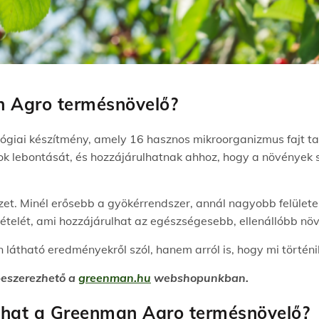
 Agro termésnövelő?
ógiai készítmény, amely 16 hasznos mikroorganizmus fajt ta
gok lebontását, és hozzájárulhatnak ahhoz, hogy a növénye
zet. Minél erősebb a gyökérrendszer, annál nagyobb felület
elvételét, ami hozzájárulhat az egészségesebb, ellenállóbb n
 látható eredményekről szól, hanem arról is, hogy mi történi
beszerezhető a
greenman.hu
webshopunkban.
that a Greenman Agro termésnövelő?