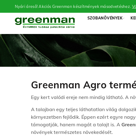
Nyári áreső! Akciós Greenman készítmények másodvetéshez.
Vá
SZOBANÖVÉNYEK
KE
Greenman Agro termés
Egy kert valódi ereje nem mindig látható. A n
A talajban egy teljes láthatatlan világ dolg
környezetben fejlődik. Éppen ezért egyre na
támogatják, hanem magát a talajt is. A
Green
növények természetes növekedését.