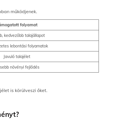
yabban működjenek.
ámogatott folyamat
b, kedvezőbb talajállapot
etes lebontási folyamatok
Javuló talajélet
sebb növényi fejlődés
let is körülveszi őket.
ményt?