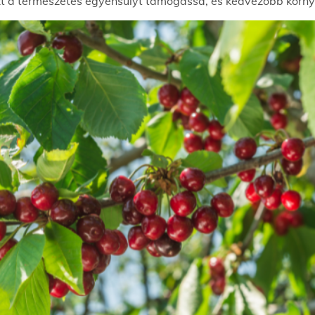
zt a természetes egyensúlyt támogassa, és kedvezőbb körny