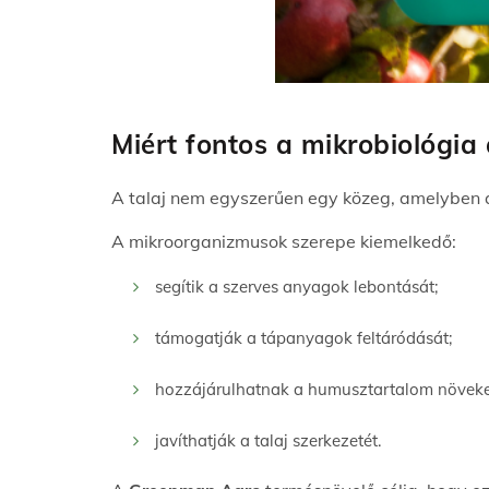
Miért fontos a mikrobiológia
A talaj nem egyszerűen egy közeg, amelyben a
A mikroorganizmusok szerepe kiemelkedő:
segítik a szerves anyagok lebontását;
támogatják a tápanyagok feltáródását;
hozzájárulhatnak a humusztartalom növek
javíthatják a talaj szerkezetét.