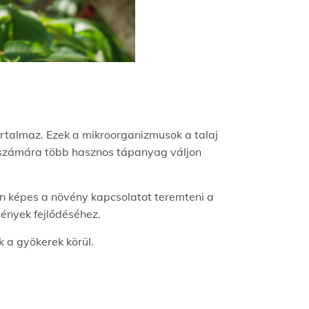
rtalmaz. Ezek a mikroorganizmusok a talaj
k számára több hasznos tápanyag váljon
en képes a növény kapcsolatot teremteni a
övények fejlődéséhez.
k a gyökerek körül.