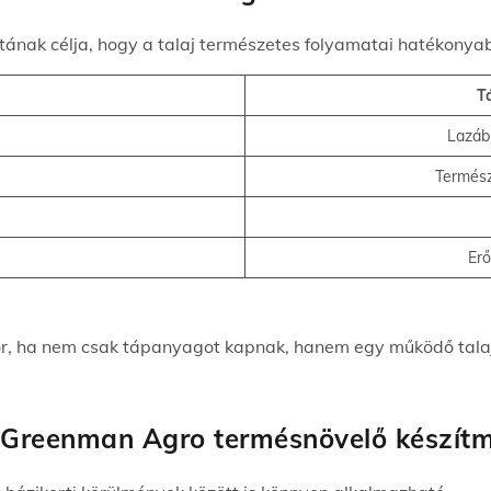
atának célja, hogy a talaj természetes folyamatai hatékon
T
Lazáb
Termész
Erő
or, ha nem csak tápanyagot kapnak, hanem egy működő talajé
a Greenman Agro termésnövelő készít