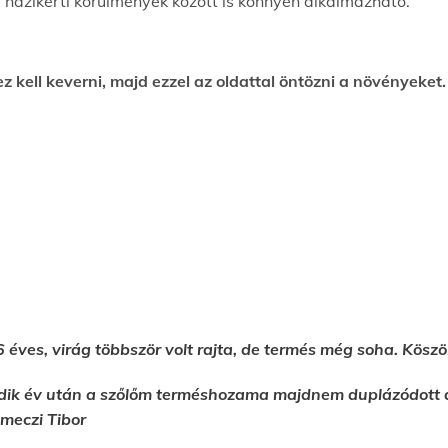
y házikerti körülmények között is könnyen alkalmazható.
z kell keverni, majd ezzel az oldattal öntözni a növényeket.
6 éves, virág többször volt rajta, de termés még soha. Kö
dik év után a szőlőm terméshozama majdnem duplázódott a 
lmeczi Tibor