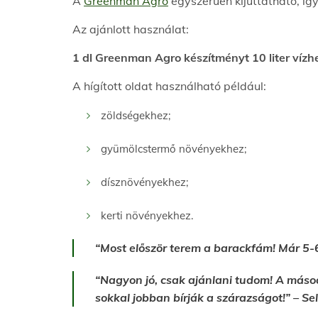
A
Greenman Agro
egyszerűen kijuttatható, íg
Az ajánlott használat:
1 dl Greenman Agro készítményt 10 liter vízhe
A hígított oldat használható például:
zöldségekhez;
gyümölcstermő növényekhez;
dísznövényekhez;
kerti növényekhez.
“Most először terem a barackfám! Már 5-
“Nagyon jó, csak ajánlani tudom! A máso
sokkal jobban bírják a szárazságot!” – Se