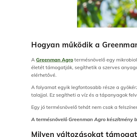
Hogyan működik a Greenman
A
Greenman Agro
termésnövelő egy mikrobiol
életét támogatják, segíthetik a szerves anya
elérhetővé.
A folyamat egyik legfontosabb része a gyökér
talajjal. Ez segítheti a víz és a tápanyagok f
Egy jó termésnövelő tehát nem csak a felszínen
A termésnövelő Greenman Agro készítmény 
Milyen változásokat támoga