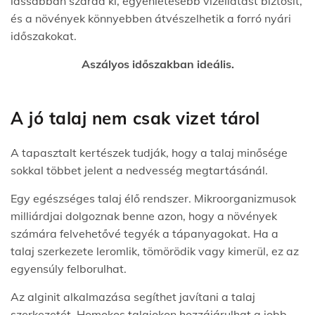
lassabban szárad ki, egyenletesebb vízellátást biztosít,
és a növények könnyebben átvészelhetik a forró nyári
időszakokat.
Aszályos időszakban ideális.
A jó talaj nem csak vizet tárol
A tapasztalt kertészek tudják, hogy a talaj minősége
sokkal többet jelent a nedvesség megtartásánál.
Egy egészséges talaj élő rendszer. Mikroorganizmusok
milliárdjai dolgoznak benne azon, hogy a növények
számára felvehetővé tegyék a tápanyagokat. Ha a
talaj szerkezete leromlik, tömörödik vagy kimerül, ez az
egyensúly felborulhat.
Az alginit alkalmazása segíthet javítani a talaj
szerkezetét. Homokos talajokon hozzájárulhat a jobb