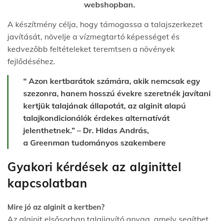
webshopban.
A készítmény célja, hogy támogassa a talajszerkezet
javítását, növelje a vízmegtartó képességet és
kedvezőbb feltételeket teremtsen a növények
fejlődéséhez.
“ Azon kertbarátok számára, akik nemcsak egy
szezonra, hanem hosszú évekre szeretnék javítani
kertjük talajának állapotát, az alginit alapú
talajkondicionálók érdekes alternatívát
jelenthetnek.” – Dr. Hidas András,
a Greenman tudományos szakembere
Gyakori kérdések az alginittel
kapcsolatban
Mire jó az alginit a kertben?
Az alginit elsősorban talajjavító anyag, amely segíthet