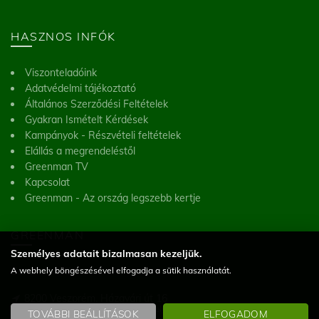
HASZNOS INFÓK
Viszonteladóink
Adatvédelmi tájékoztató
Általános Szerződési Feltételek
Gyakran Ismételt Kérdések
Kampányok - Részvételi feltételek
Elállás a megrendeléstől
Greenman TV
Kapcsolat
Greenman - Az ország legszebb kertje
GREENMAN
Személyes adatait bizalmasan kezeljük.
A webhely böngészésével elfogadja a sütik használatát.
Greenman Kft.
8200 Veszprém, Házgyári út 16
(Figyelem! Telephelyünk nem üzlet, a helyszínen vásárlásra nincs lehetőség)
TOVÁBBI BEÁLLÍTÁSOK
ELFOGADOM