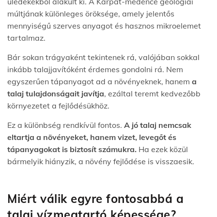
üledékekből alakult ki. A Kárpát-medence geológiai
múltjának különleges öröksége, amely jelentős
mennyiségű szerves anyagot és hasznos mikroelemet
tartalmaz.
Bár sokan trágyaként tekintenek rá, valójában sokkal
inkább talajjavítóként érdemes gondolni rá. Nem
egyszerűen tápanyagot ad a növényeknek, hanem
a
talaj tulajdonságait javítja
, ezáltal teremt kedvezőbb
környezetet a fejlődésükhöz.
Ez a különbség rendkívül fontos.
A jó talaj nemcsak
eltartja a növényeket, hanem vizet, levegőt és
tápanyagokat is biztosít számukra.
Ha ezek közül
bármelyik hiányzik, a növény fejlődése is visszaesik.
Miért válik egyre fontosabbá a
talaj vízmegtartó képessége?