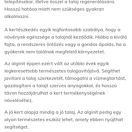
telepítésekor, illetve ősszel a talaj regenerálására.
Hosszú hatása miatt nem szükséges gyakran
alkalmazni.
A kertészkedés egyik legfontosabb szabálya, hogy a
növények egészsége a talajnál kezdődik. Hiába a kiváló
fajta, a rendszeres öntözés vagy a gondos ápolás, ha a
gyökerek nem találnak megfelelő környezetet.
Az alginit éppen ezért vált az utóbbi évek egyik
legkeresettebb természetes talajjavítójává. Segíthet
javítani a talaj szerkezetét, támogatni a vízmegtartást,
gazdagítani a talajt szerves anyagokkal, és hosszú
távon hozzájárulhat a kert termékenységének
növeléséhez.
A jó kert alapja mindig a jó talaj. Az alginit pedig egy
olyan természetes eszköz lehet, amely ebben nyújthat
segítséget.