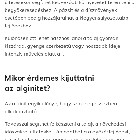
ültetésekor segíthet kedvezőbb környezetet teremteni a
begyökeresedéshez. A pázsit és a dísznövények
esetében pedig hozzájárulhat a kiegyensúlyozottabb
fejlődéshez.
Különösen ott lehet hasznos, ahol a talaj gyorsan
kiszárad, gyenge szerkezetű vagy hosszabb ideje
intenzív művelés alatt áll.
Mikor érdemes kijuttatni
az alginitet?
Az alginit egyik előnye, hogy szinte egész évben
alkalmazható.
Tavasszal segíthet felkészíteni a talajt a növekedési
időszakra, ültetéskor támogathatja a gyökérfejlődést,
ősszel pedig a talaj regenerálásában lehet szerepe.