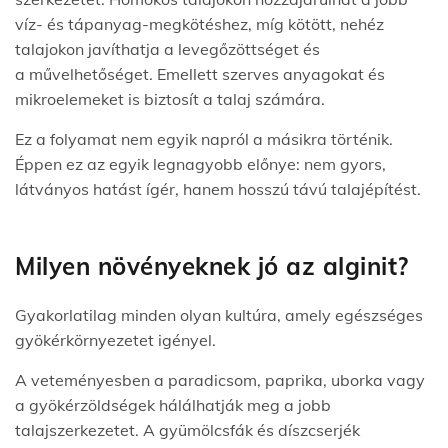
víz- és tápanyag-megkötéshez, míg kötött, nehéz
talajokon javíthatja a levegőzöttséget és
a művelhetőséget. Emellett szerves anyagokat és
mikroelemeket is biztosít a talaj számára.
Ez a folyamat nem egyik napról a másikra történik.
Éppen ez az egyik legnagyobb előnye: nem gyors,
látványos hatást ígér, hanem hosszú távú talajépítést.
Milyen növényeknek jó az alginit?
Gyakorlatilag minden olyan kultúra, amely egészséges
gyökérkörnyezetet igényel.
A veteményesben a paradicsom, paprika, uborka vagy
a gyökérzöldségek hálálhatják meg a jobb
talajszerkezetet. A gyümölcsfák és díszcserjék