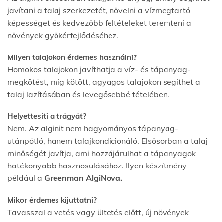
javítani a talaj szerkezetét, növelni a vízmegtartó
képességet és kedvezőbb feltételeket teremteni a
növények gyökérfejlődéséhez.
Milyen talajokon érdemes használni?
Homokos talajokon javíthatja a víz- és tápanyag-
megkötést, míg kötött, agyagos talajokon segíthet a
talaj lazításában és levegősebbé tételében.
Helyettesíti a
trágyát?
Nem. Az alginit nem hagyományos tápanyag-
utánpótló, hanem talajkondicionáló. Elsősorban a talaj
minőségét javítja, ami hozzájárulhat a tápanyagok
hatékonyabb hasznosulásához. Ilyen készítmény
például a
Greenman AlgiNova.
Mikor érdemes kijuttatni?
Tavasszal a vetés vagy ültetés előtt, új növények