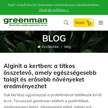
Nyári áreső! Akciós Greenman készítmények másodvetéshez.
Vásárlás indítása>>
0
BLOG
Kezdőoldal
blog
Alginit a kertben: a titkos
összetevő, amely egészségesebb
talajt és erősebb növényeket
eredményezhet
Sok kertész ugyanazzal a problémával találkozik évről
évre. Tavasszal gondosan elülteti a palántákat,
rendszeresen öntöz, tápanyagot pótol, mégis azt