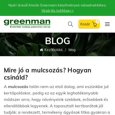
Nyári áreső! Akciós Greenman készítmények másodvetéshez.
Vásárlás indítása>>
0
BLOG
Kezdőoldal
blog
Mire jó a mulcsozás? Hogyan
csináld?
A
mulcsozás
talán nem az első dolog, ami eszünkbe jut
kertápoláskor, pedig ez az egyik leghatékonyabb
módszer arra, hogy növényeink szebbek, erősebbek és
ellenállóbbak legyenek. A tapasztalt kertbarátok jól
tudják: a rendezett, termékeny ágyások titka gyakran a