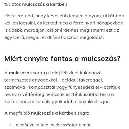
tudatos
mulcsozás a kertben
.
Ha szeretnéd, hogy kevesebb legyen a gyom, ritkábban
kelljen locsolni, és kerted még a forró nyári hónapokban
is üdébb maradjon, akkor érdemes megismerni ezt az
egyszerű, mégis rendkívül hasznos megoldást.
Miért ennyire fontos a mulcsozás?
A
mulcsozás
során a talaj felszínét különböző
természetes anyagokkal – például fakéreggel,
szalmával, komposzttal vagy fűnyesedékkel – borítjuk
be. Ez a védőréteg nemcsak esztétikusabbá teszi a
kertet, hanem komoly gyakorlati előnyökkel is jár.
A megfelelő
mulcsozás a kertben
segít:
megőrizni a talaj nedvességtartalmát,