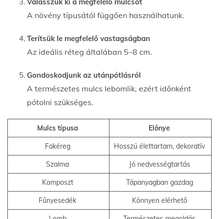
Válasszuk ki a megfelelő mulcsot
A növény típusától függően használhatunk.
Terítsük le megfelelő vastagságban
Az ideális réteg általában 5–8 cm.
Gondoskodjunk az utánpótlásról
A természetes mulcs lebomlik, ezért időnként
pótolni szükséges.
Mulcs típusa
Előnye
Fakéreg
Hosszú élettartam, dekoratív
Szalma
Jó nedvességtartás
Komposzt
Tápanyagban gazdag
Fűnyesedék
Könnyen elérhető
Lomb
Természetes megoldás