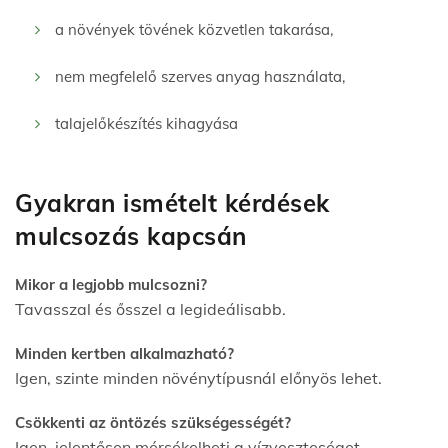
a növények tövének közvetlen takarása,
nem megfelelő szerves anyag használata,
talajelőkészítés kihagyása
Gyakran ismételt kérdések
mulcsozás kapcsán
Mikor a legjobb mulcsozni?
Tavasszal és ősszel a legideálisabb.
Minden kertben alkalmazható?
Igen, szinte minden növénytípusnál előnyös lehet.
Csökkenti az öntözés szükségességét?
Igen, jelentősen mérsékelheti a vízveszteséget.