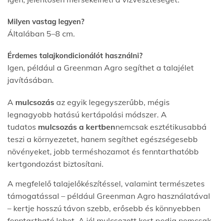
Milyen vastag legyen?
Általában 5–8 cm.
Érdemes talajkondicionálót használni?
Igen, például a Greenman Agro segíthet a talajélet
javításában.
A
mulcsozás
az egyik legegyszerűbb, mégis
legnagyobb hatású kertápolási módszer. A
tudatos
mulcsozás a kertben
nemcsak esztétikusabbá
teszi a környezetet, hanem segíthet egészségesebb
növényeket, jobb terméshozamot és fenntarthatóbb
kertgondozást biztosítani.
A megfelelő talajelőkészítéssel, valamint természetes
támogatással – például Greenman Agro használatával
– kertje hosszú távon szebb, erősebb és könnyebben
fenntartható lehet. A jól mulcsozott kert pedig nemcsak