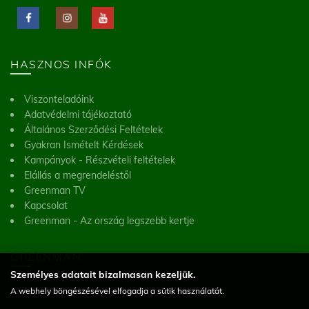
HASZNOS INFÓK
Viszonteladóink
Adatvédelmi tájékoztató
Általános Szerződési Feltételek
Gyakran Ismételt Kérdések
Kampányok - Részvételi feltételek
Elállás a megrendeléstől
Greenman TV
Kapcsolat
Greenman - Az ország legszebb kertje
GREENMAN
Személyes adatait bizalmasan kezeljük.
Greenman Kft.
A webhely böngészésével elfogadja a sütik használatát.