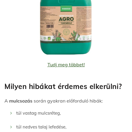
Tudj meg többet!
Milyen hibákat érdemes elkerülni?
A
mulcsozás
során gyakran előforduló hibák:
túl vastag mulcsréteg,
túl nedves talaj lefedése,