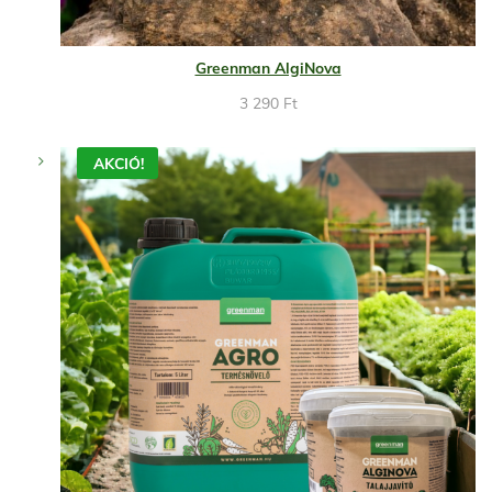
Greenman AlgiNova
3 290
Ft
AKCIÓ!