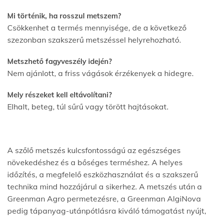
Mi történik, ha rosszul metszem?
Csökkenhet a termés mennyisége, de a következő
szezonban szakszerű metszéssel helyrehozható.
Metszhető fagyveszély idején?
Nem ajánlott, a friss vágások érzékenyek a hidegre.
Mely részeket kell eltávolítani?
Elhalt, beteg, túl sűrű vagy törött hajtásokat.
A szőlő metszés kulcsfontosságú az egészséges
növekedéshez és a bőséges terméshez. A helyes
időzítés, a megfelelő eszközhasználat és a szakszerű
technika mind hozzájárul a sikerhez. A metszés után a
Greenman Agro permetezésre, a Greenman AlgiNova
pedig tápanyag-utánpótlásra kiváló támogatást nyújt,