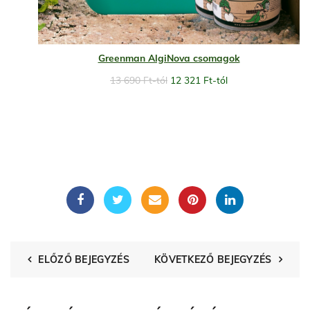
Greenman AlgiNova csomagok
13 690
Ft
-tól
12 321
Ft
-tól
ELŐZŐ BEJEGYZÉS
KÖVETKEZŐ BEJEGYZÉS