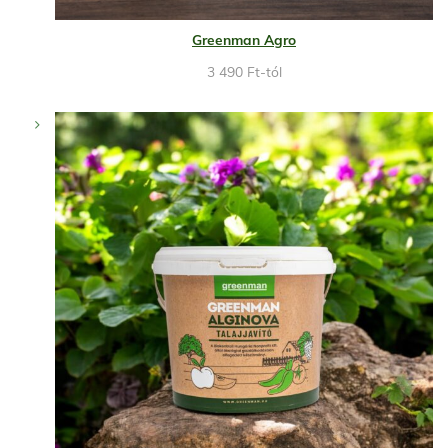
Greenman Agro
3 490
Ft
-tól