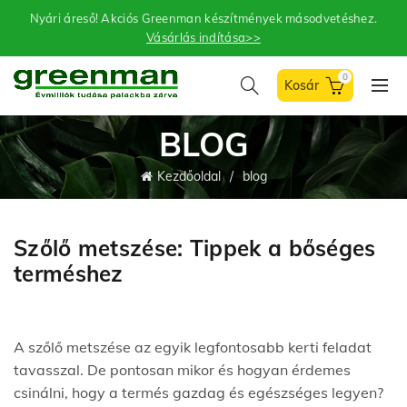
Nyári áreső! Akciós Greenman készítmények másodvetéshez.
Vásárlás indítása>>
0
BLOG
Kezdőoldal
blog
Szőlő metszése: Tippek a bőséges
terméshez
A szőlő metszése az egyik legfontosabb kerti feladat
tavasszal. De pontosan mikor és hogyan érdemes
csinálni, hogy a termés gazdag és egészséges legyen?