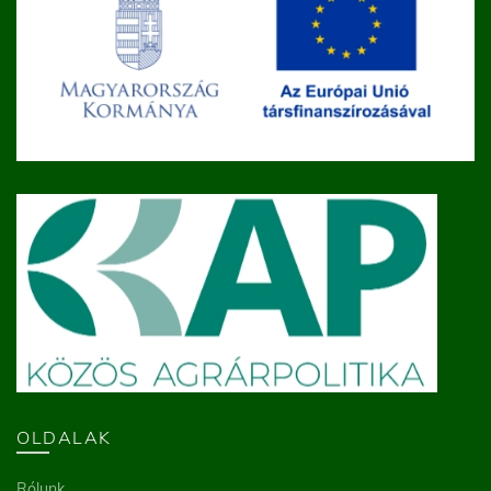
OLDALAK
Rólunk