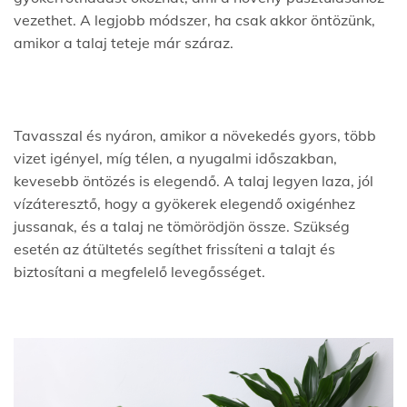
vezethet. A legjobb módszer, ha csak akkor öntözünk,
amikor a talaj teteje már száraz.
Tavasszal és nyáron, amikor a növekedés gyors, több
vizet igényel, míg télen, a nyugalmi időszakban,
kevesebb öntözés is elegendő. A talaj legyen laza, jól
vízáteresztő, hogy a gyökerek elegendő oxigénhez
jussanak, és a talaj ne tömörödjön össze. Szükség
esetén az átültetés segíthet frissíteni a talajt és
biztosítani a megfelelő levegősséget.