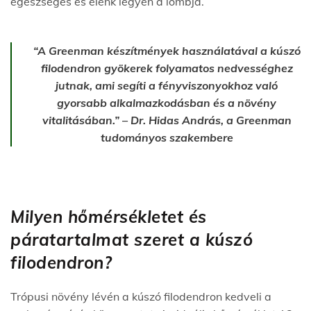
egészséges és élénk legyen a lombja.
“A Greenman készítmények használatával a kúszó
filodendron gyökerek folyamatos nedvességhez
jutnak, ami segíti a fényviszonyokhoz való
gyorsabb alkalmazkodásban és a növény
vitalitásában.” – Dr. Hidas András, a Greenman
tudományos szakembere
Milyen hőmérsékletet és
páratartalmat szeret a kúszó
filodendron?
Trópusi növény lévén a kúszó filodendron kedveli a