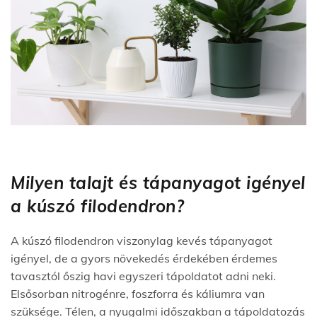
Milyen talajt és tápanyagot igényel
a kúszó filodendron?
A kúszó filodendron viszonylag kevés tápanyagot
igényel, de a gyors növekedés érdekében érdemes
tavasztól őszig havi egyszeri tápoldatot adni neki.
Elsősorban nitrogénre, foszforra és káliumra van
szüksége. Télen, a nyugalmi időszakban a tápoldatozás