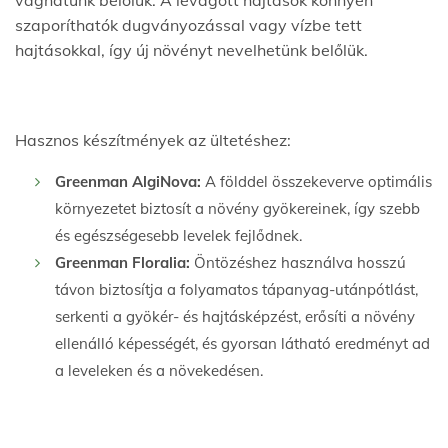
vághatunk belőlük. A levágott hajtások könnyen
szaporíthatók dugványozással vagy vízbe tett
hajtásokkal, így új növényt nevelhetünk belőlük.
Hasznos készítmények az ültetéshez:
Greenman AlgiNova:
A földdel összekeverve optimális
környezetet biztosít a növény gyökereinek, így szebb
és egészségesebb levelek fejlődnek.
Greenman Floralia:
Öntözéshez használva hosszú
távon biztosítja a folyamatos tápanyag-utánpótlást,
serkenti a gyökér- és hajtásképzést, erősíti a növény
ellenálló képességét, és gyorsan látható eredményt ad
a leveleken és a növekedésen.