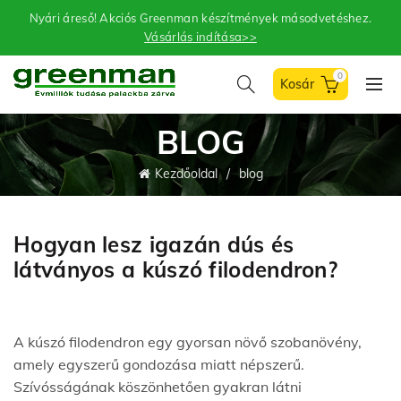
Nyári áreső! Akciós Greenman készítmények másodvetéshez.
Vásárlás indítása>>
0
BLOG
Kezdőoldal
blog
Hogyan lesz igazán dús és
látványos a kúszó filodendron?
A kúszó filodendron egy gyorsan növő szobanövény,
amely egyszerű gondozása miatt népszerű.
Szívósságának köszönhetően gyakran látni