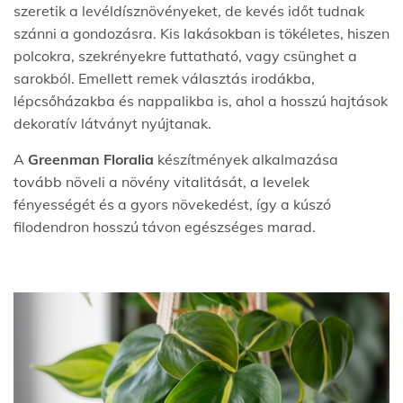
szeretik a levéldísznövényeket, de kevés időt tudnak
szánni a gondozásra. Kis lakásokban is tökéletes, hiszen
polcokra, szekrényekre futtatható, vagy csünghet a
sarokból. Emellett remek választás irodákba,
lépcsőházakba és nappalikba is, ahol a hosszú hajtások
dekoratív látványt nyújtanak.
A
Greenman Floralia
készítmények alkalmazása
tovább növeli a növény vitalitását, a levelek
fényességét és a gyors növekedést, így a kúszó
filodendron hosszú távon egészséges marad.