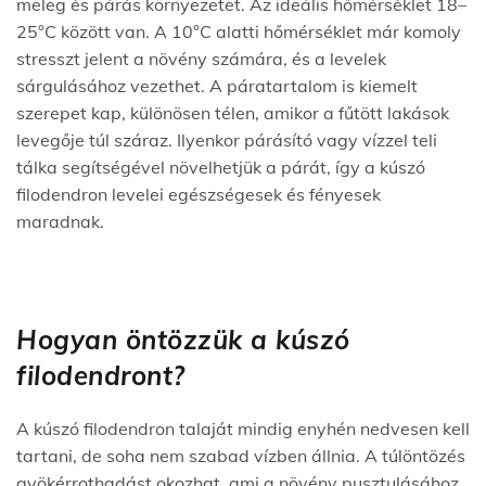
meleg és párás környezetet. Az ideális hőmérséklet 18–
25°C között van. A 10°C alatti hőmérséklet már komoly
stresszt jelent a növény számára, és a levelek
sárgulásához vezethet. A páratartalom is kiemelt
szerepet kap, különösen télen, amikor a fűtött lakások
levegője túl száraz. Ilyenkor párásító vagy vízzel teli
tálka segítségével növelhetjük a párát, így a kúszó
filodendron levelei egészségesek és fényesek
maradnak.
Hogyan öntözzük a kúszó
filodendront?
A kúszó filodendron talaját mindig enyhén nedvesen kell
tartani, de soha nem szabad vízben állnia. A túlöntözés
gyökérrothadást okozhat, ami a növény pusztulásához