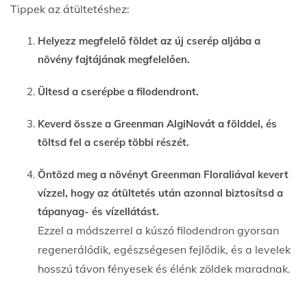
Tippek az átültetéshez:
Helyezz megfelelő földet az új cserép aljába a
növény fajtájának megfelelően.
Ültesd a cserépbe a filodendront.
Keverd össze a Greenman AlgiNovát a földdel, és
töltsd fel a cserép többi részét.
Öntözd meg a növényt Greenman Floraliával kevert
vízzel, hogy az átültetés után azonnal biztosítsd a
tápanyag- és vízellátást.
Ezzel a módszerrel a kúszó filodendron gyorsan
regenerálódik, egészségesen fejlődik, és a levelek
hosszú távon fényesek és élénk zöldek maradnak.