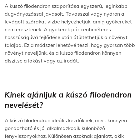
A kúszó filodendron szaporítása egyszerű, leginkább
dugványozással javasolt. Tavasszal vagy nyáron a
levágott szárakat vízbe helyezhetjük, amíg gyökereket
nem eresztenek. A gyökerek pár centiméteres
hosszúságúvá fejlődése után átültethetjük a növényt
talajba. Ez a módszer lehetővé teszi, hogy gyorsan több
növényt neveljünk, és a kúszó filodendron könnyen
díszítse a lakást vagy az irodát.
Kinek ajánljuk a kúszó filodendron
nevelését?
A kúszó filodendron ideális kezdőknek, mert könnyen
gondozható és jól alkalmazkodik különböző
fényviszonyokhoz. Különösen azoknak ajánlott, akik