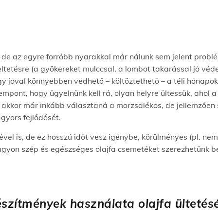
 de az egyre forróbb nyarakkal már nálunk sem jelent problém
leltetésre (a gyökereket mulccsal, a lombot takarással jó vé
gy jóval könnyebben védhető – költöztethető – a téli hónapo
zempont, hogy ügyelnünk kell rá, olyan helyre ültessük, ahol 
 akkor már inkább választaná a morzsalékos, de jellemzően s
gyors fejlődését.
vel is, de ez hosszú időt vesz igénybe, körülményes (pl. n
nagyon szép és egészséges olajfa csemetéket szerezhetünk b
szítmények használata olajfa ültetés