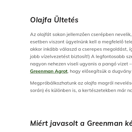
Olajfa Ültetés
Az olajfát sokan jellemzően cserépben nevelik,
esetben viszont ügyelnünk kell a megfelelő te
akkor inkább válaszd a cserepes megoldást, í
jobb vízelvezetést biztosít!) A legfontosabb s
nagyon nehezen viseli ugyanis a pangó vizet –
Greenman Agrot
, hogy elősegítsük a dugvány 
Megpróbálkozhatunk az olajfa magról nevelésé
során) és különben is, a kertészetekben már 
Miért javasolt a Greenman ké