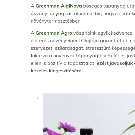
A
Greenman AlgiNova
bőséges tápanyag utánp
ásványi anyag tartalommal bír, nagyon hatéko
növénytermesztésben.
A
Greenman Agro
vásárlóink egyik kedvence,
életerős növényeiben! Olajfája garantáltan me
szervezeti szilárdságát, stressztűrő képesség
fokozza a növények tápanyagfelvételét és javí
ellen is pozitív a tapasztalat,
ezért javasoljuk
kezelés kiegészítésére!