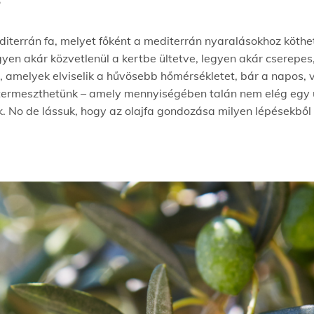
?
editerrán fa, melyet főként a mediterrán nyaralásokhoz köth
egyen akár közvetlenül a kertbe ültetve, legyen akár cserepes
 amelyek elviselik a hűvösebb hőmérsékletet, bár a napos, 
 termeszthetünk – amely mennyiségében talán nem elég egy 
k. No de lássuk, hogy az olajfa gondozása milyen lépésekből