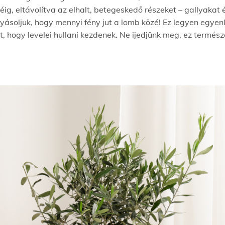
g, eltávolítva az elhalt, betegeskedő részeket – gallyakat é
olyásoljuk, hogy mennyi fény jut a lomb közé! Ez legyen egye
t, hogy levelei hullani kezdenek. Ne ijedjünk meg, ez termés