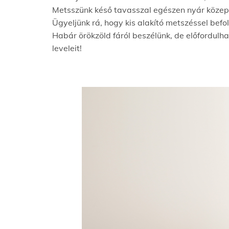
Metsszünk késő tavasszal egészen nyár közepéi
Ügyeljünk rá, hogy kis alakító metszéssel bef
Habár örökzöld fáról beszélünk, de előfordulha
leveleit!