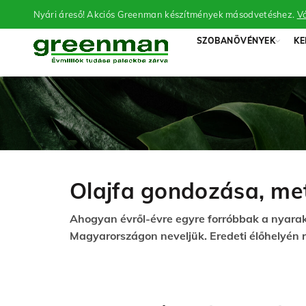
Nyári áreső! Akciós Greenman készítmények másodvetéshez.
Vá
SZOBANÖVÉNYEK
KE
Olajfa gondozása, met
Ahogyan évről-évre egyre forróbbak a nyarak a
Magyarországon neveljük. Eredeti élőhelyén re