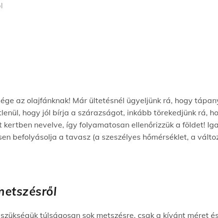
l
e az olajfánknak! Már ültetésnél ügyeljünk rá, hogy tápany
nül, hogy jól bírja a szárazságot, inkább törekedjünk rá, hog
ertben nevelve, így folyamatosan ellenőrizzük a földet! Ig
rősen befolyásolja a tavasz (a szeszélyes hőmérséklet, a vált
metszésről
 szükségük túlságosan sok metszésre, csak a kívánt méret é