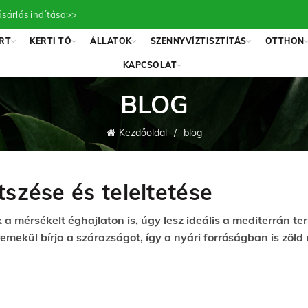
sárlás indítása>>
RT
KERTI TÓ
ÁLLATOK
SZENNYVÍZTISZTÍTÁS
OTTHON
KAPCSOLAT
BLOG
Kezdőoldal
blog
szése és teleltetése
 mérsékelt éghajlaton is, úgy lesz ideális a mediterrán ter
mekül bírja a szárazságot, így a nyári forróságban is zöld