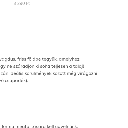
3 290
Ft
agdús, friss földbe tegyük, amelyhez
y ne száradjon ki soha teljesen a talaj!
azán ideális körülmények között még virágozni
ozó csapadék).
s forma megtartására kell ügyelnünk.