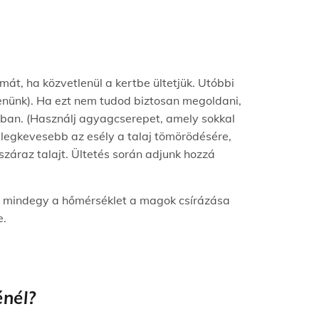
át, ha közvetlenül a kertbe ültetjük. Utóbbi
denünk). Ha ezt nem tudod biztosan megoldani,
kban. (Használj agyagcserepet, amely sokkal
a legkevesebb az esély a talaj tömörödésére,
záraz talajt. Ültetés során adjunk hozzá
em mindegy a hőmérséklet a magok csírázása
e.
énél?