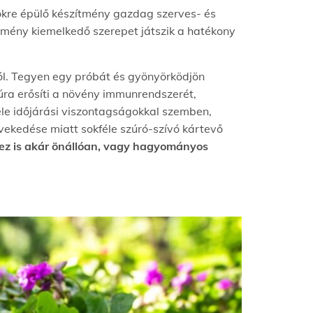
őkre épülő készítmény gazdag szerves- és
tmény kiemelkedő szerepet játszik a hatékony
ól. Tegyen egy próbát és gyönyörködjön
úra erősíti a növény immunrendszerét,
féle időjárási viszontagságokkal szemben,
vekedése miatt sokféle szúró-szívó kártevő
khez is akár önállóan, vagy hagyományos