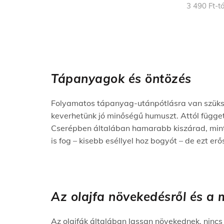
3 490
Ft
-tó
Tápanyagok és öntözés
Folyamatos tápanyag-utánpótlásra van szükség
keverhetünk jó minőségű humuszt. Attól függetle
Cserépben általában hamarabb kiszárad, mint k
is fog – kisebb eséllyel hoz bogyót – de ezt e
Az olajfa növekedésről és a 
Az olajfák általában lassan növekednek, nincs