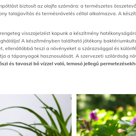
ótlást biztosít az olajfa számára: a természetes összetev
ny talajjavítás és termésnövelés céllal alkalmazva. A készí
 rengeteg visszajelzést kapunk a készítmény hatékonyságár
ghálálja! A készítményben található jótékony baktériumkult
ét, ellenállóbbá teszi a növényeket a szárazsággal és külön
tja a tápanyagok hasznosulását. A szervezeti szilárdság nö
 őszi és tavaszi bő vízzel való, lemosó jellegű permetezése