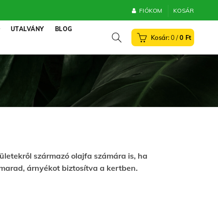
FIÓKOM
KOSÁR
UTALVÁNY
BLOG
0
/
0
Ft
ületekről származó olajfa számára is, ha
 marad, árnyékot biztosítva a kertben.