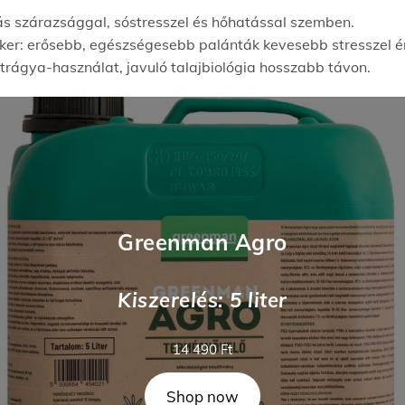
lás szárazsággal, sóstresszel és hőhatással szemben.
iker: erősebb, egészségesebb palánták kevesebb stresszel érik
rágya-használat, javuló talajbiológia hosszabb távon.
Greenman Agro
Kiszerelés: 5 liter
14 490
Ft
Shop now