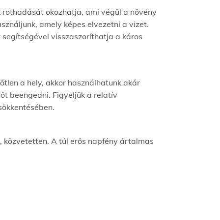
k rothadását okozhatja, ami végül a növény
sználjunk, amely képes elvezetni a vizet.
segítségével visszaszoríthatja a káros
tlen a hely, akkor használhatunk akár
őt beengedni. Figyeljük a relatív
csökkentésében.
, közvetetten. A túl erős napfény ártalmas