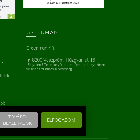
GREENMAN
Greenman Kft.
8200 Veszprém, Házgyári út 16
ek
(Figyelem! Telephelyünk nem üzlet, a helyszínen
vásárlásra nincs lehetőség)
telek
ebb
TOVÁBBI
ELFOGADOM
BEÁLLÍTÁSOK