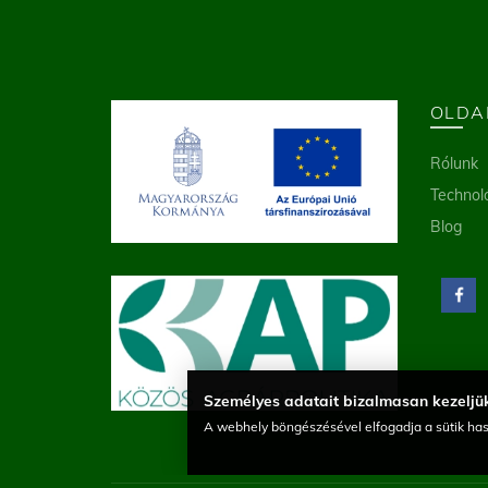
OLDA
Rólunk
Technol
Blog
Személyes adatait bizalmasan kezeljük
A webhely böngészésével elfogadja a sütik has