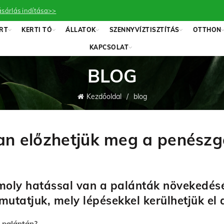
sárlás indítása>>
RT
KERTI TÓ
ÁLLATOK
SZENNYVÍZTISZTÍTÁS
OTTHON
KAPCSOLAT
BLOG
Kezdőoldal
blog
an előzhetjük meg a penés
moly hatással van a palánták növekedésé
utatjuk, mely lépésekkel kerülhetjük el 
a palántán?