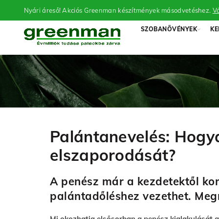
Nyári áreső! Akciós Greenman készítmények másodvetéshez.
Vá
SZOBANÖVÉNYEK
KE
Palántanevelés: Hogy
elszaporodását?
A penész már a kezdetektől ko
palántadőléshez vezethet.
Megm
Mi okozhatja elsősorban a penész kialakulását 