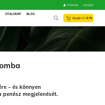
FIÓKOM
KOSÁR
UTALVÁNY
BLOG
0
/
0
Ft
zgomba
re – és könnyen
a penész megjelenését.