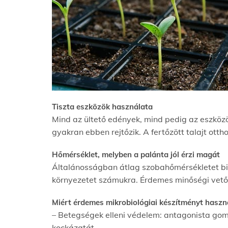
Tiszta eszközök használata
Min
d az ültető edények, mind pedig az eszközö
gyakran ebben rejtőzik. A fertőzött talajt ottho
Hőmérséklet, melyben a palánta jól érzi magát
Általánosságban átlag szobahőmérsékletet bizt
környezetet számukra. Érdemes minőségi vető
Miért érdemes mikrobiológiai készítményt haszn
– Betegségek elleni védelem: antagonista gom
kockázatát.