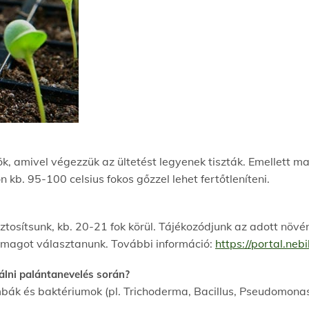
k, amivel végezzük az ültetést legyenek tiszták. Emellett m
n kb. 95-100 celsius fokos gőzzel lehet fertőtleníteni
.
osítsunk, kb. 20-21 fok körül.
Tájékozódjunk az adott növény
magot választanunk. További információ:
https://portal.neb
álni palántanevelés során?
bák és baktériumok (pl. Trichoderma, Bacillus, Pseudomonas