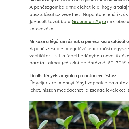
A penészgomba annak lehet jele, hogy a talaj 
pusztulásához vezethet. Naponta ellenőrizzük a
Javasolt továbbá a
Greenman Agro
mikrobioló
kórokozókat.
Mi köze a légáramlásnak a penész kialakulásáho
A penészesedés megelőzésének másik egyszerű
ventilátort is. Ha fedett edényben neveljük ők
páratartalmat (célszint palántáknál 60–70%) 
Ideális fényviszonyok a palántaneveléshez
Ügyeljünk rá, mennyi fényt kapnak a palánták.
lehet, hiszen megégetheti a zsenge leveleket, 