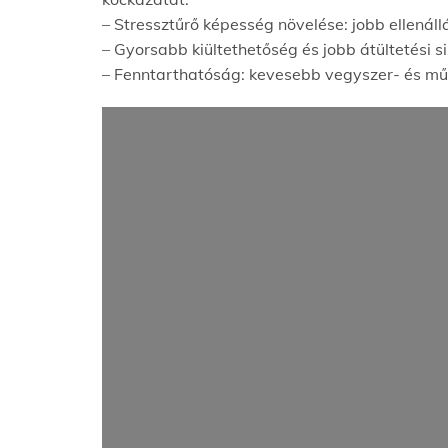
– Stressztűrő képesség növelése: jobb ellenál
– Gyorsabb kiültethetőség és jobb átültetési s
– Fenntarthatóság: kevesebb vegyszer- és műt