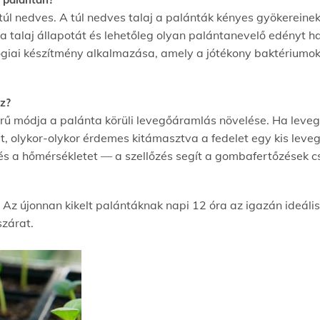
túl nedves. A túl nedves talaj a palánták kényes gyökereine
 talaj állapotát és lehetőleg olyan palántanevelő edényt ha
giai készítmény alkalmazása, amely a jótékony baktériumok 
z?
 módja a palánta körüli levegőáramlás növelése. Ha levegő
et, olykor-olykor érdemes kitámasztva a fedelet egy kis leveg
és a hőmérsékletet — a szellőzés segít a gombafertőzések 
 Az újonnan kikelt palántáknak napi 12 óra az igazán ideális
szárat.