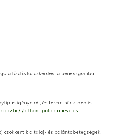
aga a föld is kulcskérdés, a penészgomba
típus igényeiről, és teremtsünk ideális
ih.gov.hu/-/otthoni-palantaneveles
) csökkentik a talaj- és palántabetegségek