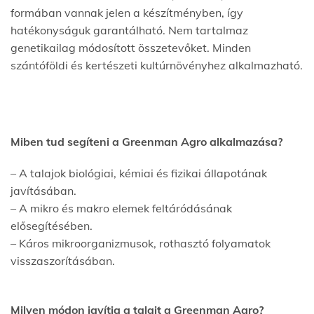
formában vannak jelen a készítményben, így
hatékonyságuk garantálható. Nem tartalmaz
genetikailag módosított összetevőket. Minden
szántóföldi és kertészeti kultúrnövényhez alkalmazható.
Miben tud segíteni a Greenman Agro alkalmazása?
– A talajok biológiai, kémiai és fizikai állapotának
javításában.
– A mikro és makro elemek feltáródásának
elősegítésében.
– Káros mikroorganizmusok, rothasztó folyamatok
visszaszorításában.
Milyen módon javítja a talajt a Greenman Agro?