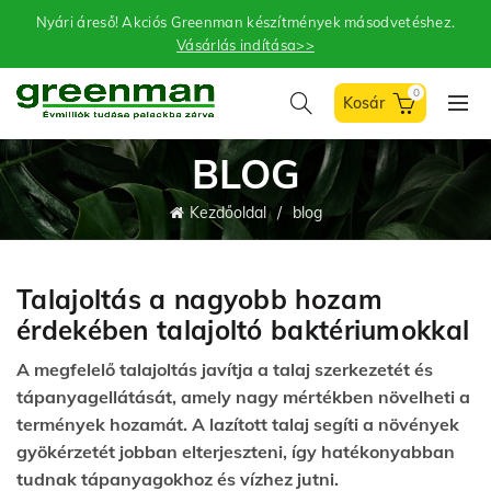
Nyári áreső! Akciós Greenman készítmények másodvetéshez.
Vásárlás indítása>>
0
BLOG
Kezdőoldal
blog
Talajoltás a nagyobb hozam
érdekében talajoltó baktériumokkal
A megfelelő talajoltás javítja a talaj szerkezetét és
tápanyagellátását, amely nagy mértékben növelheti a
termények hozamát. A lazított talaj segíti a növények
gyökérzetét jobban elterjeszteni, így hatékonyabban
tudnak tápanyagokhoz és vízhez jutni.