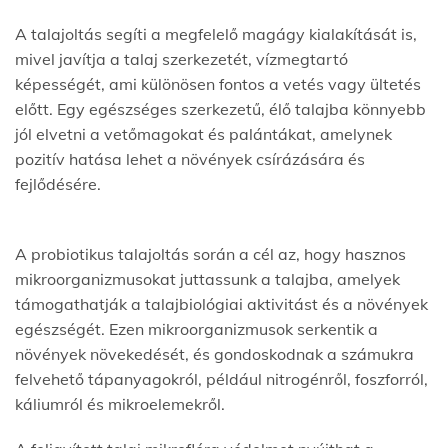
A talajoltás segíti a megfelelő magágy kialakítását is,
mivel javítja a talaj szerkezetét, vízmegtartó
képességét, ami különösen fontos a vetés vagy ültetés
előtt. Egy egészséges szerkezetű, élő talajba könnyebb
jól elvetni a vetőmagokat és palántákat, amelynek
pozitív hatása lehet a növények csírázására és
fejlődésére.
A probiotikus talajoltás során a cél az, hogy hasznos
mikroorganizmusokat juttassunk a talajba, amelyek
támogathatják a talajbiológiai aktivitást és a növények
egészségét. Ezen mikroorganizmusok serkentik a
növények növekedését, és gondoskodnak a számukra
felvehető tápanyagokról, például nitrogénről, foszforról,
káliumról és mikroelemekről.