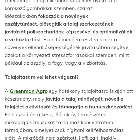
A feljavított talaj mikroflóra védelmet nyújthat a
kórokozó gombákkal szemben, száraz
időszakokban
fokozzák a növények
aszálytűrését
,
elősegítik a talaj szerkezetének
javítását poliszacharidok képzésével és optimalizálják
a vízháztartást
. Ezen túlmenően részt vesznek a
növények ellenállóképességének javításában segítve
azokat a környezeti stresszforrásokkal szemben, mint
például az aszály, a fagy, vagy a vízborítás.
Talajoltást mivel lehet végezni?
A
Greenman Agro
egy hatékony talajoltásra is ajánlott
készítmény, mely
javítja a talaj minőségét, növeli a
talajélet aktivitását és támogatja a humuszképződést
.
Felhasználásra kész, élő, aktív, természetes
mikroorganizmusokat tartalmaz koncentrátum
formájában, amelyet csak hígítani kell felhasználás
előtt. A mikróbák nem szárított, liofilizált, inaktív