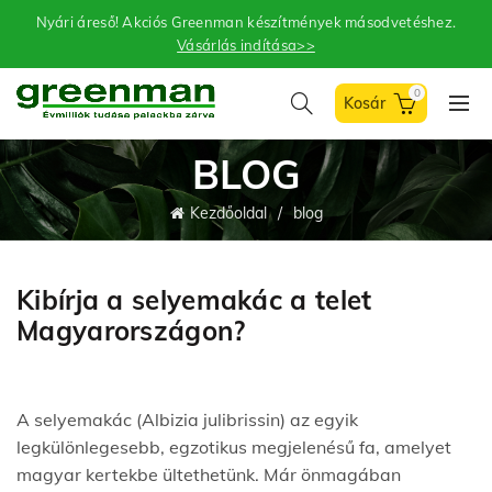
Nyári áreső! Akciós Greenman készítmények másodvetéshez.
Vásárlás indítása>>
0
BLOG
Kezdőoldal
blog
Kibírja a selyemakác a telet
Magyarországon?
A selyemakác (Albizia julibrissin) az egyik
legkülönlegesebb, egzotikus megjelenésű fa, amelyet
magyar kertekbe ültethetünk. Már önmagában