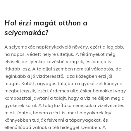
Hol érzi magát otthon a
selyemakác?
A selyemakác napfénykedvelő növény, ezért a legjobb,
ha napos, védett helyre ültetjük. A félárnyékot még
elviseli, de ilyenkor kevésbé virágzik, és lombja is
ritkább lesz. A talajjal szemben nem túl válogatós, de
leginkább a jó vízáteresztő, laza közegben érzi jól
magát. Kötött, agyagos talajban a gyökérzet könnyen
megbetegszik, ezért érdemes ültetéskor homokkal vagy
komposzttal javítani a talajt, hogy a víz ne álljon meg a
gyökerek körül. A talaj lazítása nemcsak a vízelvezetés
miatt fontos, hanem azért is, mert a gyökerek így
könnyebben tudják felvenni a tápanyagokat, és
ellenállóbbá válnak a téli hideggel szemben. A