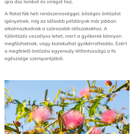
újra dús lombot és virágot hoz.
A fiatal fák heti rendszerességgel, bőséges öntözést
igényelnek, míg az idősebb példányok már jobban
alkalmazkodnak a szárazabb időszakokhoz. A
túlöntözés veszélyes lehet, mert a gyökerek könnyen
megfázhatnak, vagy kialakulhat gyökérrothadás. Ezért
a megfelelő öntözési egyensúly létfontosságú a fa
egészsége szempontjából.