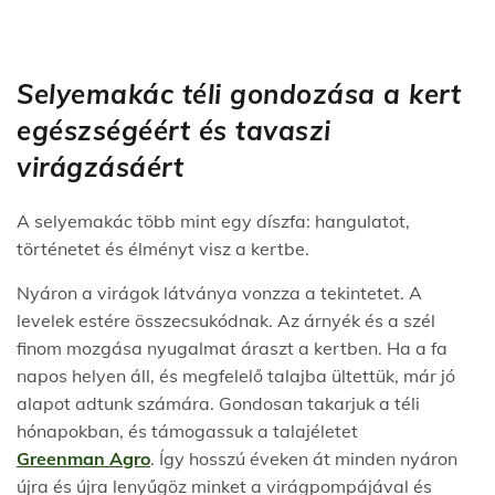
Selyemakác téli gondozása a kert
egészségéért és tavaszi
virágzásáért
A selyemakác több mint egy díszfa: hangulatot,
történetet és élményt visz a kertbe.
Nyáron a virágok látványa vonzza a tekintetet. A
levelek estére összecsukódnak. Az árnyék és a szél
finom mozgása nyugalmat áraszt a kertben. Ha a fa
napos helyen áll, és megfelelő talajba ültettük, már jó
alapot adtunk számára. Gondosan takarjuk a téli
hónapokban, és támogassuk a talajéletet
Greenman Agro
. Így hosszú éveken át minden nyáron
újra és újra lenyűgöz minket a virágpompájával és