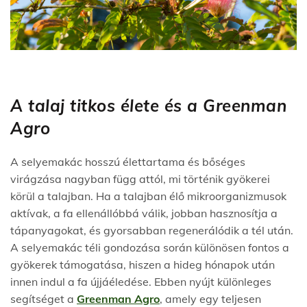
A talaj titkos élete és a Greenman
Agro
A selyemakác hosszú élettartama és bőséges
virágzása nagyban függ attól, mi történik gyökerei
körül a talajban. Ha a talajban élő mikroorganizmusok
aktívak, a fa ellenállóbbá válik, jobban hasznosítja a
tápanyagokat, és gyorsabban regenerálódik a tél után.
A selyemakác téli gondozása során különösen fontos a
gyökerek támogatása, hiszen a hideg hónapok után
innen indul a fa újjáéledése. Ebben nyújt különleges
segítséget a
Greenman Agro
, amely egy teljesen