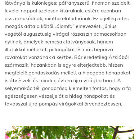
látványa is különleges: páfrányszerű, finoman szeldelt
levelei nappal szélesen kitárulnak, estére azonban
összecsukódnak, mintha elaludnának. Ez a jellegzetes
mozgás adta a költői „álomfa” elnevezést. Június
végétől augusztusig virágai rózsaszín pamacsokban
nyílnak, amelyek nemcsak látványosak, hanem
illatukkal méheket, pillangókat és más beporzó
rovarokat vonzanak a kertbe. Bár eredetileg Ázsiából
származik, hazánkban is egyre elterjedtebb, hiszen
megfelelő gondoskodás mellett a hidegebb hónapokat
is átvészeli, és minden évben újra virágba borul. A
selyemakác téli gondozása kiemelten fontos, hogy a fa
egészségesen vészelje át a hideg hónapokat és
tavasszal újra pompás virágokkal örvendeztessen.