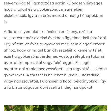
selyemakác téli gondozása során különösen lényeges,
hogy a talajt és a gyökérzónát megfelelően
előkészítsük, így a fa erős marad a hideg hónapokban
is.
A fiatal selyemakác különösen érzékeny, ezért a
teleltetésre már az első években figyelmet kell fordítani.
Egy három-öt éves fa gyökerei még nem eléggé erősek
ahhoz, hogy önmagukban átvészeljék a kemény telet,
ezért a gyökérzónát érdemes vastag rétegben takarni
avarral, komposzttal vagy fakéreggel. Ez segít
megtartani a talaj nedvességét, és a fagyoktól is védi a
gyökereket. A törzset is be lehet burkolni jutazsákkal
vagy nádszövettel, különösen a fiatal példányoknál, így
a fa biztonságosan átvészeli a hideg hónapokat.