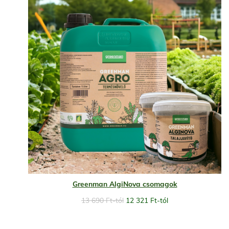
Greenman AlgiNova csomagok
13 690
Ft
-tól
12 321
Ft
-tól