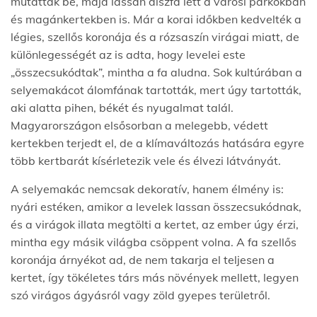
mutatták be, majd lassan díszfa lett a városi parkokban
és magánkertekben is. Már a korai időkben kedvelték a
légies, szellős koronája és a rózsaszín virágai miatt, de
különlegességét az is adta, hogy levelei este
„összecsukódtak”, mintha a fa aludna. Sok kultúrában a
selyemakácot álomfának tartották, mert úgy tartották,
aki alatta pihen, békét és nyugalmat talál.
Magyarországon elsősorban a melegebb, védett
kertekben terjedt el, de a klímaváltozás hatására egyre
több kertbarát kísérletezik vele és élvezi látványát.
A selyemakác nemcsak dekoratív, hanem élmény is:
nyári estéken, amikor a levelek lassan összecsukódnak,
és a virágok illata megtölti a kertet, az ember úgy érzi,
mintha egy másik világba csöppent volna. A fa szellős
koronája árnyékot ad, de nem takarja el teljesen a
kertet, így tökéletes társ más növények mellett, legyen
szó virágos ágyásról vagy zöld gyepes területről.