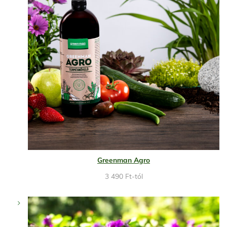
Greenman Agro
3 490
Ft
-tól