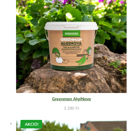
Greenman AlgiNova
3 290
Ft
AKCIÓ!