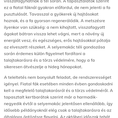
visszafagyhatnak a tél során. A tapasztalatok szerint
ez a fiatal fáknál gyakran előfordul, de nem jelenti a fa
pusztulását. Tavasszal a gyökerek új hajtásokat
hoznak, és a fa gyorsan regenerálódik. A metszésre
ilyenkor van szükség: a nem kihajtott, visszafagyott
ágakat bátran vissza lehet vágni, mert a növény új
energiát vesz, és egészséges, erős hajtásokkal pótolja
az elveszett részeket. A selyemakác téli gondozása
során érdemes külön figyelmet fordítani a
talajtakarásra és a törzs védelmére, hogy a fa
sikeresen átvészelje a hideg hónapokat.
A teleltetés nem bonyolult feladat, de rendszerességet
igényel. Fiatal fák esetében minden évben gondoskodni
kell a megfelelő talajtakarásról és a törzs védelméről. A
tapasztalt kertbarátok szerint már a harmadik-
negyedik évtől a selyemakác jelentősen ellenállóbb, így
idősebb példányoknál elég csak a talajtakarásra és az
általános öntözésre figyelni. Az októberi időszak tehát