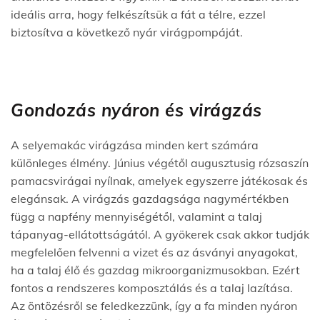
ideális arra, hogy felkészítsük a fát a télre, ezzel
biztosítva a következő nyár virágpompáját.
Gondozás nyáron és virágzás
A selyemakác virágzása minden kert számára
különleges élmény. Június végétől augusztusig rózsaszín
pamacsvirágai nyílnak, amelyek egyszerre játékosak és
elegánsak. A virágzás gazdagsága nagymértékben
függ a napfény mennyiségétől, valamint a talaj
tápanyag-ellátottságától. A gyökerek csak akkor tudják
megfelelően felvenni a vizet és az ásványi anyagokat,
ha a talaj élő és gazdag mikroorganizmusokban. Ezért
fontos a rendszeres komposztálás és a talaj lazítása.
Az öntözésről se feledkezzünk, így a fa minden nyáron