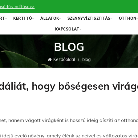
sárlás indítása>>
RT
KERTI TÓ
ÁLLATOK
SZENNYVÍZTISZTÍTÁS
OTTHON
KAPCSOLAT
BLOG
Kezdőoldal
blog
áliát, hogy bőségesen virá
t, hanem vágott virágként is hosszú ideig díszíti az otthonok
i idejű évelő növény, amely élénk színeivel és változatos vi