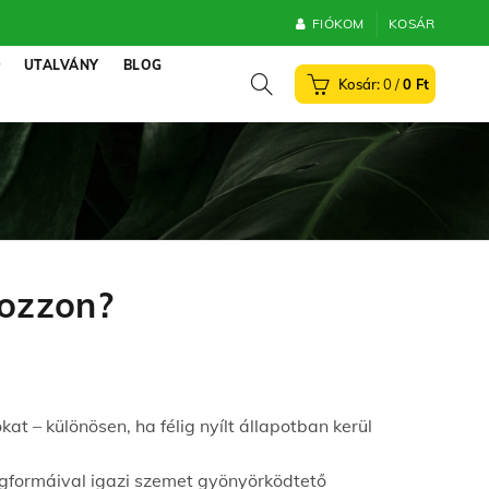
FIÓKOM
KOSÁR
UTALVÁNY
BLOG
0
/
0
Ft
gozzon?
at – különösen, ha félig nyílt állapotban kerül
rágformáival igazi szemet gyönyörködtető