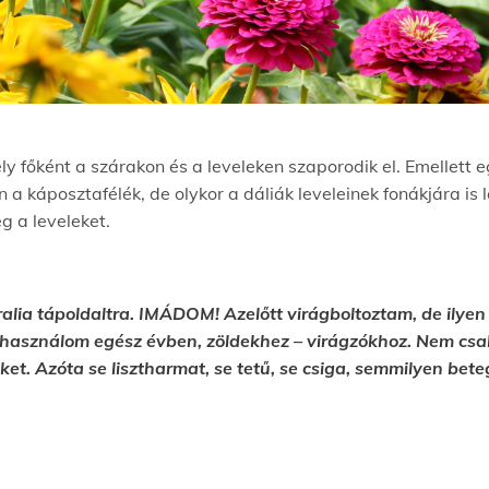
ely főként a szárakon és a leveleken szaporodik el. Emellett 
a káposztafélék, de olykor a dáliák leveleinek fonákjára is l
g a leveleket.
alia tápoldaltra. IMÁDOM! Azelőtt virágboltoztam, de ilyen
at használom egész évben, zöldekhez – virágzókhoz. Nem cs
et. Azóta se lisztharmat, se tetű, se csiga, semmilyen bete