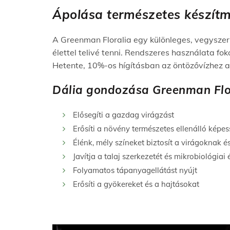
Ápolása természetes készít
A Greenman Floralia egy különleges, vegyszer
élettel telivé tenni. Rendszeres használata fok
Hetente, 10%-os hígításban az öntözővízhez 
Dália gondozása Greenman Flo
Elősegíti a gazdag virágzást
Erősíti a növény természetes ellenálló képe
Élénk, mély színeket biztosít a virágoknak é
Javítja a talaj szerkezetét és mikrobiológiai 
Folyamatos tápanyagellátást nyújt
Erősíti a gyökereket és a hajtásokat