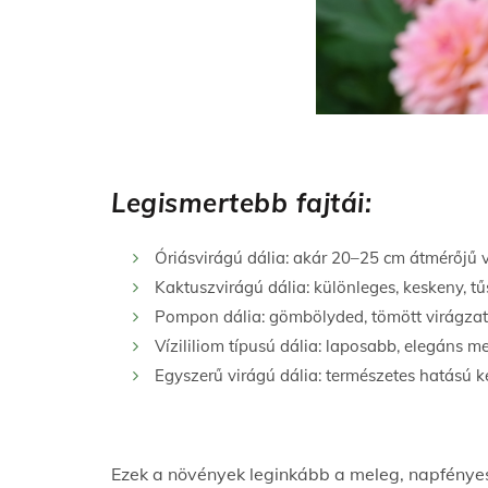
Legismertebb fajtái:
Óriásvirágú dália: akár 20–25 cm átmérőjű vi
Kaktuszvirágú dália: különleges, keskeny, tű
Pompon dália: gömbölyded, tömött virágzatá
Vízililiom típusú dália: laposabb, elegáns m
Egyszerű virágú dália: természetes hatású ke
Ezek a növények leginkább a meleg, napfényes t