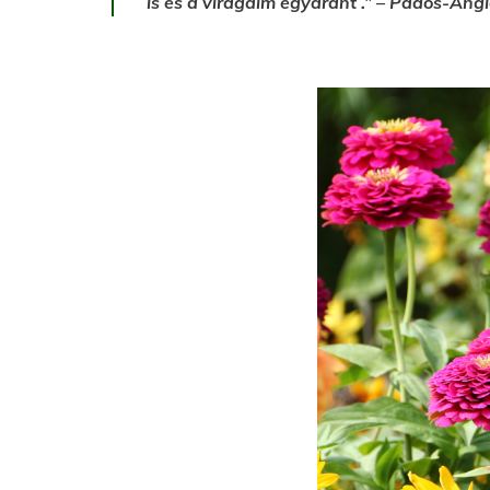
is és a viragaim egyaránt .” – Pados-Angl