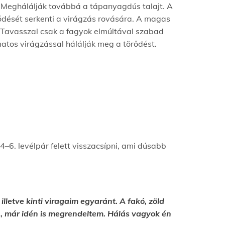
k! Meghálálják továbbá a tápanyagdús talajt. A
jlődését serkenti a virágzás rovására. A magas
. Tavasszal csak a fagyok elmúltával szabad
matos virágzással hálálják meg a törődést.
–6. levélpár felett visszacsípni, ami dúsabb
lletve kinti viragaim egyaránt. A fakó, zöld
ben, már idén is megrendeltem. Hálás vagyok én