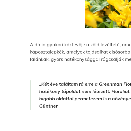
A dália gyakori kártevője a zöld levéltetű, am
káposztalepkék, amelyek tojásaikat elsősorban 
falánkak, gyors hatékonysággal rágcsálják me
„Két éve találtam rá erre a Greenman Flor
hatékony tápoldat nem létezett. Florali
hígabb oldattal permetezem is a növények
Günt
ner