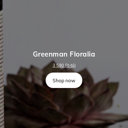
Greenman Floralia
3 590
Ft
-tól
Shop now