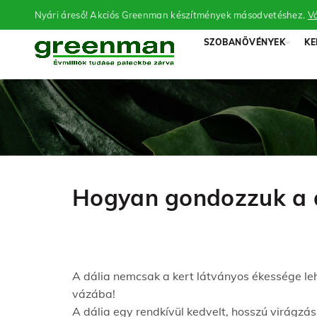
Nyári áreső! Akciós Greenman készítmények másodvetéshez.
Vá
SZOBANÖVÉNYEK
KE
Hogyan gondozzuk a d
A dália nemcsak a kert látványos ékessége lehe
vázába!
A dália egy rendkívül kedvelt, hosszú virágzás