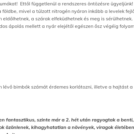
 gumókat! Ettől függetlenül a rendszeres öntözésre ügyeljün
a földbe, mivel a túlzott nitrogén nyáron inkább a levelek fe
 eldőlhetnek, a szárak elfeküdhetnek és meg is sérülhetnek
ndos ápolás mellett a nyár elejétől egészen ősz végéig folya
lévő bimbók számát érdemes korlátozni, illetve a hajtást a 4
 fantasztikus, szinte már a 2. hét után ragyogtak a benti, i
virágok özönlenek, kihagyhatatlan a növények, viragok életé