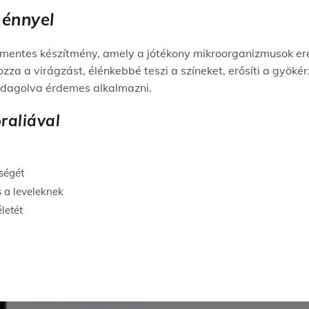
ménnyel
mentes készítmény, amely a jótékony mikroorganizmusok ere
ozza a virágzást, élénkebbé teszi a színeket, erősíti a gyökér
adagolva érdemes alkalmazni.
raliával
sségét
s a leveleknek
életét