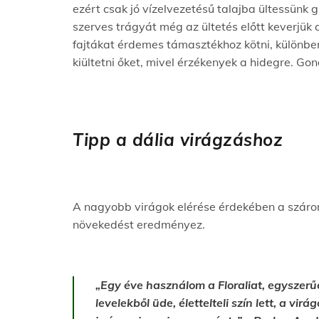
ezért csak jó vízelvezetésű talajba ültessünk
szerves trágyát még az ültetés előtt keverjük 
fajtákat érdemes támasztékhoz kötni, különben
kiültetni őket, mivel érzékenyek a hidegre. Go
Tipp a dália virágzáshoz
A nagyobb virágok elérése érdekében a száron 
növekedést eredményez.
„Egy éve használom a Floraliat, egyszerűen
levelekből üde, élettelteli szín lett, a 