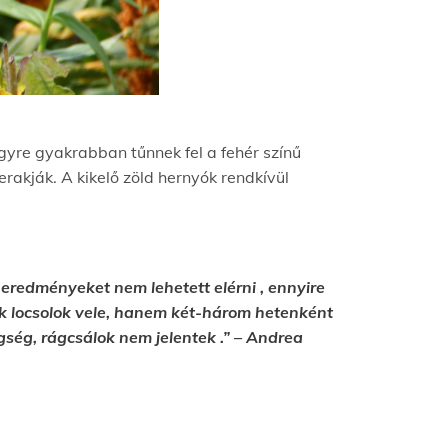
egyre gyakrabban tűnnek fel a fehér színű
erakják. A kikelő zöld hernyók rendkívül
 eredményeket nem lehetett elérni , ennyire
ak locsolok vele, hanem két-három hetenként
gség, rágcsálok nem jelentek .” – Andrea