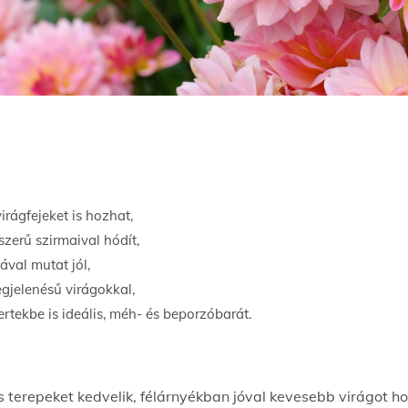
rágfejeket is hozhat,
szerű szirmaival hódít,
val mutat jól,
egjelenésű virágokkal,
rtekbe is ideális, méh- és beporzóbarát.
erepeket kedvelik, félárnyékban jóval kevesebb virágot hozn