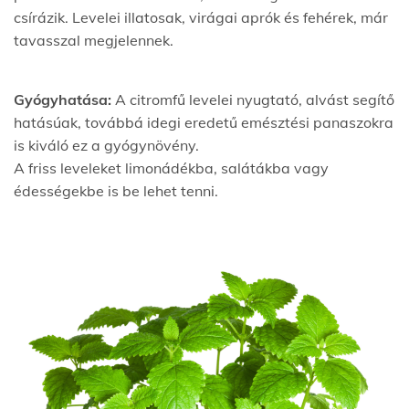
csírázik. Levelei illatosak, virágai aprók és fehérek, már
tavasszal megjelennek.
Gyógyhatása:
A citromfű levelei nyugtató, alvást segítő
hatásúak, továbbá idegi eredetű emésztési panaszokra
is kiváló ez a gyógynövény.
A friss leveleket limonádékba, salátákba vagy
édességekbe is be lehet tenni.