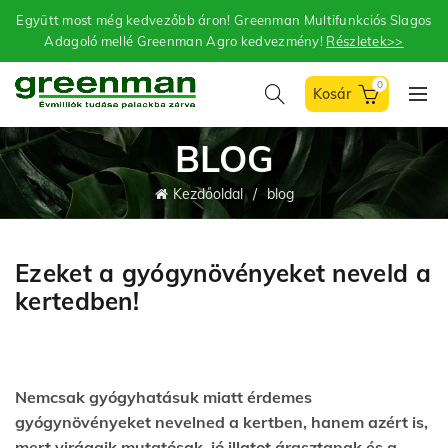
Együtt most még kedvezőbb áron! Greenman Multifunkciós Slagos
Adagoló mellé Greenman Agro kedvezmény!
Részletek>>
0
BLOG
Kezdőoldal
blog
Ezeket a gyógynövényeket neveld a
kertedben!
Nemcsak gyógyhatásuk miatt érdemes
gyógynövényeket nevelned a kertben, hanem azért is,
mert virágaik mutatósak, jó illatot árasztanak és a