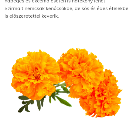
napégés és ekcéma esetén is hatékony lehet.
Szirmait nemcsak kenőcsökbe, de sós és édes ételekbe
is előszeretettel keverik.