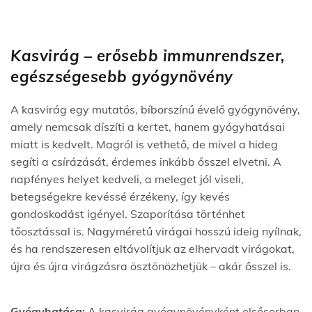
Kasvirág – erősebb immunrendszer,
egészségesebb gyógynövény
A kasvirág egy mutatós, bíborszínű évelő gyógynövény,
amely nemcsak díszíti a kertet, hanem gyógyhatásai
miatt is kedvelt. Magról is vethető, de mivel a hideg
segíti a csírázását, érdemes inkább ősszel elvetni. A
napfényes helyet kedveli, a meleget jól viseli,
betegségekre kevéssé érzékeny, így kevés
gondoskodást igényel. Szaporítása történhet
tőosztással is. Nagyméretű virágai hosszú ideig nyílnak,
és ha rendszeresen eltávolítjuk az elhervadt virágokat,
újra és újra virágzásra ösztönözhetjük – akár ősszel is.
Gyógyhatása:
A kasvirág gyógynövényként elsősorban