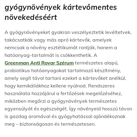
gyógynövények kártevőmentes
növekedéséért
A gyógynövényeket gyakran veszélyeztetik levéltetvek,
takácsatkák vagy más apró kártevők, amelyek
nemcsak a növény esztétikumát rontják, hanem a
hatóanyag-tartalmát is csökkenthetik. A
Greenman Anti Rovar
Szérum
természetes alapú,
probiotikus hatóanyagokat tartalmazó készítmény,
amely segít távol tartani ezeket a kártevőket anélkül,
hogy kemikáliákhoz kellene nyúlnod. Rendszeres
használata hozzájárul a fertőzések megelőzéséhez,
miközben megőrzi a gyógynövények természetes
egyensúlyát és egészségét. Így növényeid hosszú távon
is gazdag aromával és gyógyhatással ajándékoznak
meg – biztonságosan és természetesen.