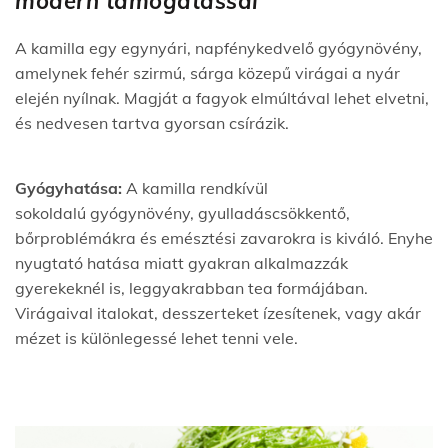
modern támogatással
A kamilla egy egynyári, napfénykedvelő gyógynövény,
amelynek fehér szirmú, sárga közepű virágai a nyár
elején nyílnak. Magját a fagyok elmúltával lehet elvetni,
és nedvesen tartva gyorsan csírázik.
Gyógyhatása:
A kamilla rendkívül
sokoldalú gyógynövény, gyulladáscsökkentő,
bőrproblémákra és emésztési zavarokra is kiváló. Enyhe
nyugtató hatása miatt gyakran alkalmazzák
gyerekeknél is, leggyakrabban tea formájában.
Virágaival italokat, desszerteket ízesítenek, vagy akár
mézet is különlegessé lehet tenni vele.