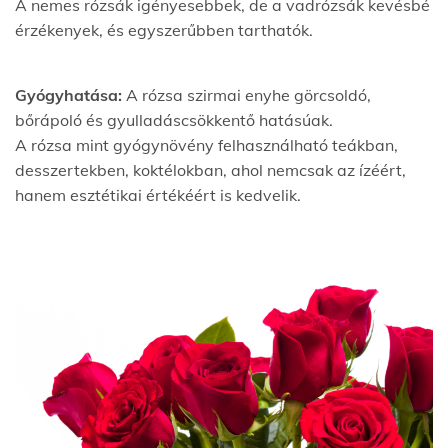
A nemes rózsák igényesebbek, de a vadrózsák kevésbé
érzékenyek, és egyszerűbben tarthatók.
Gyógyhatása:
A rózsa szirmai enyhe görcsoldó,
bőrápoló és gyulladáscsökkentő hatásúak.
A rózsa mint gyógynövény felhasználható teákban,
desszertekben, koktélokban, ahol nemcsak az ízéért,
hanem esztétikai értékéért is kedvelik.