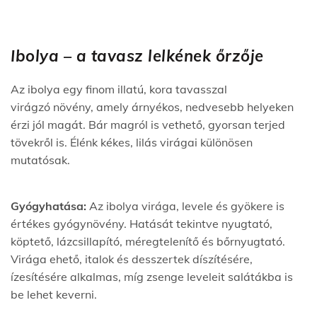
Ibolya – a tavasz lelkének őrzője
Az ibolya egy finom illatú, kora tavasszal
virágzó növény, amely árnyékos, nedvesebb helyeken
érzi jól magát. Bár magról is vethető, gyorsan terjed
tövekről is. Élénk kékes, lilás virágai különösen
mutatósak.
Gyógyhatása:
Az ibolya virága, levele és gyökere is
értékes gyógynövény. Hatását tekintve nyugtató,
köptető, lázcsillapító, méregtelenítő és bőrnyugtató.
Virága ehető, italok és desszertek díszítésére,
ízesítésére alkalmas, míg zsenge leveleit salátákba is
be lehet keverni.