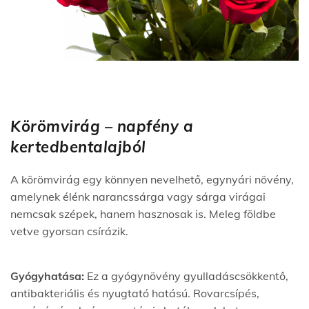
Körömvirág –
napfény a
kertedben
talajból
A körömvirág egy könnyen nevelhető, egynyári növény,
amelynek élénk narancssárga vagy sárga virágai
nemcsak szépek, hanem hasznosak is. Meleg földbe
vetve gyorsan csírázik.
Gyógyhatása:
Ez a gyógynövény gyulladáscsökkentő,
antibakteriális és nyugtató hatású. Rovarcsípés,