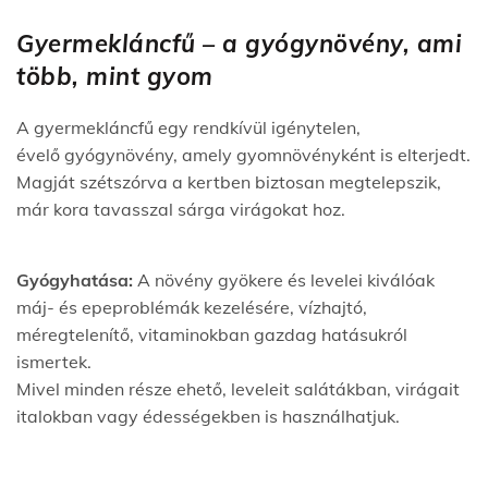
Gyermekláncfű – a gyógynövény, ami
több, mint gyom
A gyermekláncfű egy rendkívül igénytelen,
évelő gyógynövény, amely gyomnövényként is elterjedt.
Magját szétszórva a kertben biztosan megtelepszik,
már kora tavasszal sárga virágokat hoz.
Gyógyhatása:
A növény gyökere és levelei kiválóak
máj- és epeproblémák kezelésére, vízhajtó,
méregtelenítő, vitaminokban gazdag hatásukról
ismertek.
Mivel minden része ehető, leveleit salátákban, virágait
italokban vagy édességekben is használhatjuk.