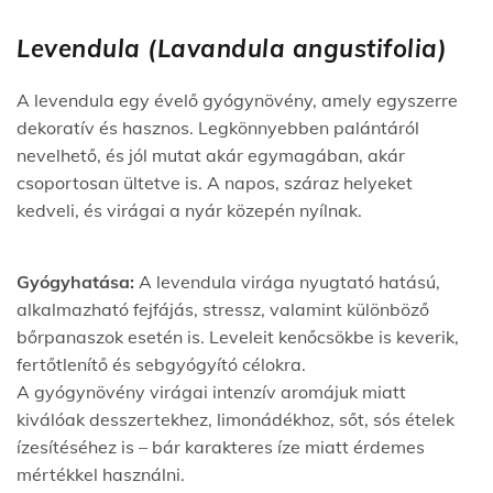
Levendula (Lavandula angustifolia)
A levendula egy évelő gyógynövény, amely egyszerre
dekoratív és hasznos. Legkönnyebben palántáról
nevelhető, és jól mutat akár egymagában, akár
csoportosan ültetve is. A napos, száraz helyeket
kedveli, és virágai a nyár közepén nyílnak.
Gyógyhatása:
A levendula virága nyugtató hatású,
alkalmazható fejfájás, stressz, valamint különböző
bőrpanaszok esetén is. Leveleit kenőcsökbe is keverik,
fertőtlenítő és sebgyógyító célokra.
A gyógynövény virágai intenzív aromájuk miatt
kiválóak desszertekhez, limonádékhoz, sőt, sós ételek
ízesítéséhez is – bár karakteres íze miatt érdemes
mértékkel használni.