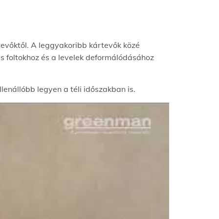
evőktől. A leggyakoribb kártevők közé
gás foltokhoz és a levelek deformálódásához
enállóbb legyen a téli időszakban is.