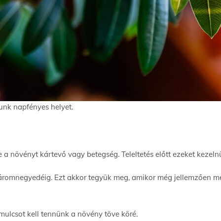
zunk napfényes helyet.
 a növényt kártevő vagy betegség. Teleltetés előtt ezeket kezeln
a háromnegyedéig. Ezt akkor tegyük meg, amikor még jellemzően m
ulcsot kell tennünk a növény töve köré.