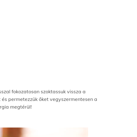
sszal fokozatosan szoktassuk vissza a
at és permetezzük őket vegyszermentesen a
ergia megtérül!