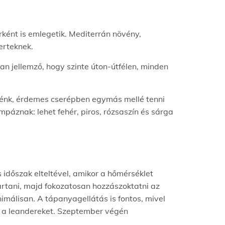
rként is emlegetik. Mediterrán növény,
kerteknek.
n jellemző, hogy szinte úton-útfélen, minden
etnénk, érdemes cserépben egymás mellé tenni
mpáznak: lehet fehér, piros, rózsaszín és sárga
időszak elteltével, amikor a hőmérséklet
tartani, majd fokozatosan hozzászoktatni az
imálisan. A tápanyagellátás is fontos, mivel
ni a leandereket. Szeptember végén