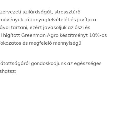
ervezeti szilárdságát, stressztűrő
 növények tápanyagfelvételét és javítja a
ol tartani, ezért javasoljuk az őszi és
el higított Greenman Agro készítményt 10%-os
 fokozatos és megfelelő mennyiségű
látottságáról gondoskodjunk az egészséges
shatsz: