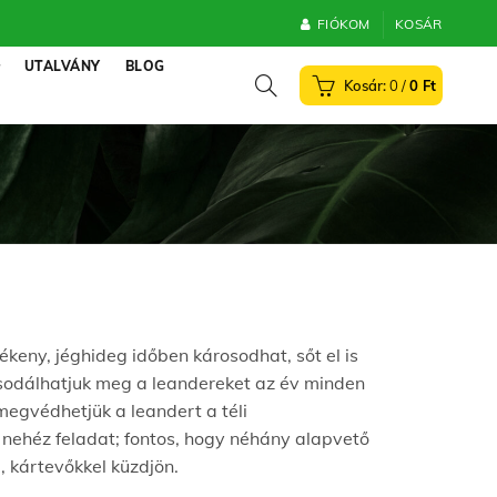
FIÓKOM
KOSÁR
UTALVÁNY
BLOG
0
/
0
Ft
ékeny, jéghideg időben károsodhat, sőt el is
csodálhatjuk meg a leandereket az év minden
egvédhetjük a leandert a téli
 nehéz feladat; fontos, hogy néhány alapvető
, kártevőkkel küzdjön.