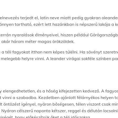
lnevezés terjedt el, latin neve miatt pedig gyakran oleande
önnyen tartható, ezért lett hazánkban is népszerű lakója a 
errán nyaralások élményeivel, hiszen például Görögországba
s, akár három méter magas örökzöldek.
de a téli fagyokat itthon nem képes túlélni. Ha sövényt szer
 melegebb helyre vinni. A leander virágai sokféle színben po
lengedhetetlen, és a hőség kifejezetten kedvező. A fagyos 
het vinni a szabadba. Kezdetben ajánlott félárnyékos helyen 
t öntözést igényel, nyáron bőségesen, télen viszont csak min
. Nyáron célszerű naponta kétszer, reggel és délután locsol
ségét, hogy előkészítsük őket a téli időszakra.