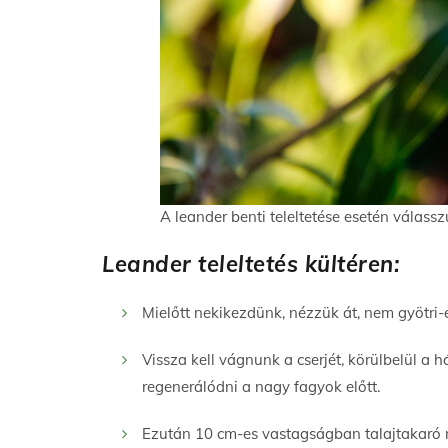
A leander benti teleltetése esetén válass
Leander teleltetés kültéren:
Mielőtt nekikezdünk, nézzük át, nem gyötri-e
Vissza kell vágnunk a cserjét, körülbelül 
regenerálódni a nagy fagyok előtt.
Ezután 10 cm-es vastagságban talajtakaró m