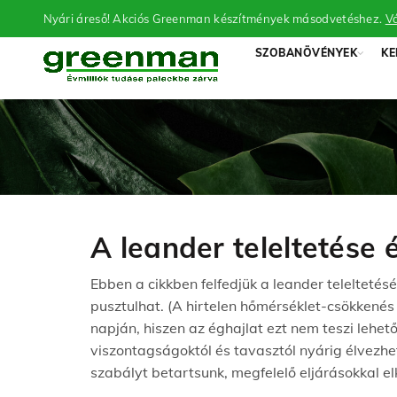
Nyári áreső! Akciós Greenman készítmények másodvetéshez.
Vá
SZOBANÖVÉNYEK
KE
A leander teleltetése
Ebben a cikkben felfedjük a leander teleltetés
pusztulhat. (A hirtelen hőmérséklet-csökkené
napján, hiszen az éghajlat ezt nem teszi leh
viszontagságoktól és tavasztól nyárig élvezhe
szabályt betartsunk, megfelelő eljárásokkal e