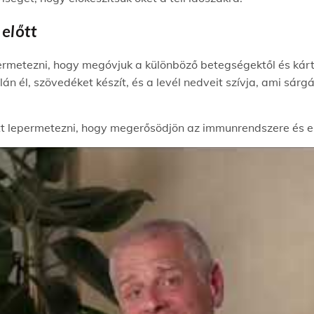
előtt
rmetezni, hogy megóvjuk a különböző betegségektől és kárt
lán él, szövedéket készít, és a levél nedveit szívja, ami sár
tt lepermetezni, hogy megerősödjön az immunrendszere és ell