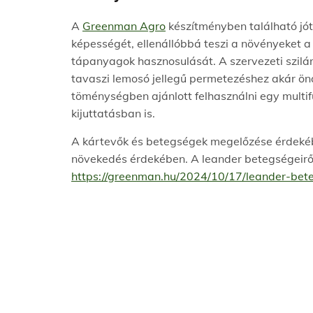
A
Greenman Agro
készítményben található jót
képességét, ellenállóbbá teszi a növényeket a
tápanyagok hasznosulását. A szervezeti szilárd
tavaszi lemosó jellegű permetezéshez akár ön
töménységben ajánlott felhasználni egy multi
kijuttatásban is.
A kártevők és betegségek megelőzése érdekéb
növekedés érdekében. A leander betegségeiről
https://greenman.hu/2024/10/17/leander-bete