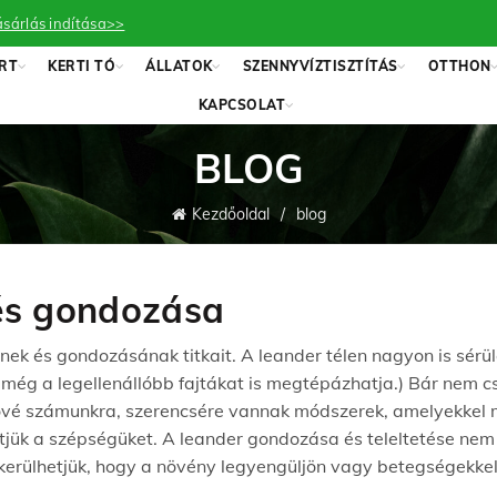
sárlás indítása>>
RT
KERTI TÓ
ÁLLATOK
SZENNYVÍZTISZTÍTÁS
OTTHON
KAPCSOLAT
BLOG
Kezdőoldal
blog
 és gondozása
ének és gondozásának titkait. A leander télen nagyon is sérül
s még a legellenállóbb fajtákat is megtépázhatja.) Bár nem 
etővé számunkra, szerencsére vannak módszerek, amelyekkel m
tjük a szépségüket. A leander gondozása és teleltetése nem
lkerülhetjük, hogy a növény legyengüljön vagy betegségekkel