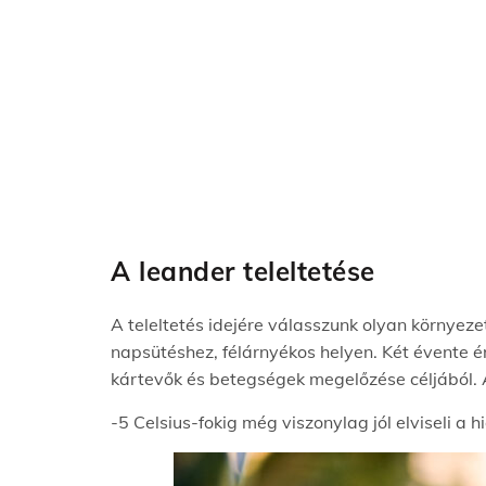
A leander teleltetése
A teleltetés idejére válasszunk olyan környez
napsütéshez, félárnyékos helyen. Két évente
kártevők és betegségek megelőzése céljából. 
-5 Celsius-fokig még viszonylag jól elviseli a h