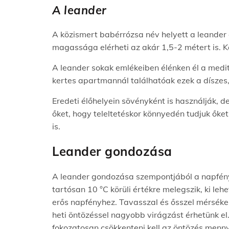
A leander
A közismert babérrózsa név helyett a leander e
magassága elérheti az akár 1,5-2 métert is. K
A leander sokak emlékeiben élénken él a medit
kertes apartmannál találhatóak ezek a dísze
Eredeti élőhelyein sövényként is használják, 
őket, hogy teleltetéskor könnyedén tudjuk őket
is.
Leander gondozása
A leander gondozása szempontjából a napfény e
tartósan 10 °C körüli értékre melegszik, ki le
erős napfényhez. Tavasszal és ősszel mérsékel
heti öntözéssel nagyobb virágzást érhetünk el
fokozatosan csökkenteni kell az öntözés mennyi