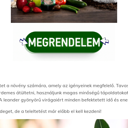
etet a növény számára, amely az igényeinek megfelelő. Tava
 érdemes átültetni, használjunk magas minőségű tápoldatok
A leander gyönyörű virágaiért minden befektetett idő és en
ideget, de a teleltetést már előbb el kell kezdeni!