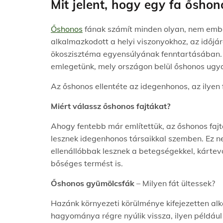
Mit jelent, hogy egy fa őshon
Őshonos
fának számít minden olyan, nem ember
alkalmazkodott a helyi viszonyokhoz, az időjá
ökoszisztéma egyensúlyának fenntartásában. (I
emlegetünk, mely országon belül őshonos ugy
Az őshonos ellentéte az idegenhonos, az ilyen
Miért válassz őshonos fajtákat?
Ahogy fentebb már említettük, az őshonos faj
lesznek idegenhonos társaikkal szemben. Ez n
ellenállóbbak lesznek a betegségekkel, kártev
bőséges termést is.
Őshonos gyümölcsfák
– Milyen fát ültessek?
Hazánk környezeti körülménye kifejezetten a
hagyománya régre nyúlik vissza, ilyen példá