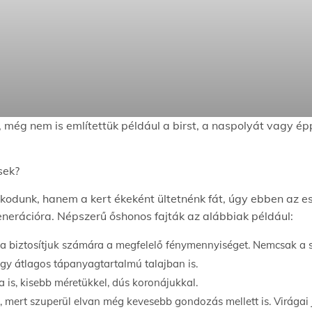
 még nem is említettük például a birst, a naspolyát vagy é
sek?
unk, hanem a kert ékeként ültetnénk fát, úgy ebben az ese
enerációra. Népszerű őshonos fajták az alábbiak például:
a biztosítjuk számára a megfelelő fénymennyiséget. Nemcsak a sz
egy átlagos tápanyagtartalmú talajban is.
 is, kisebb méretükkel, dús koronájukkal.
, mert szuperül elvan még kevesebb gondozás mellett is. Virágai 