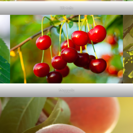
Körtefa
Meggyfa