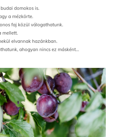
 budai domokos is.
vagy a mézkörte.
honos faj közül válogathatunk.
 mellett.
emekül elvannak hazánkban.
ogathatunk, ahogyan nincs ez másként…