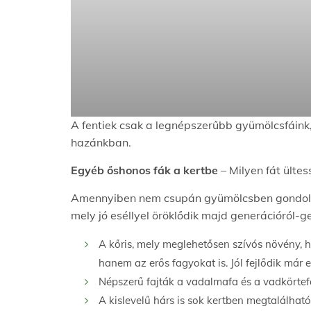
A fentiek csak a legnépszerűbb gyümölcsfáink,
hazánkban.
Egyéb őshonos fák a kertbe
– Milyen fát ültes
Amennyiben nem csupán gyümölcsben gondolkod
mely jó eséllyel öröklődik majd generációról-g
A kőris, mely meglehetősen szívós növény, h
hanem az erős fagyokat is. Jól fejlődik már 
Népszerű fajták a vadalmafa és a vadkörtefa
A kislevelű hárs is sok kertben megtalálható