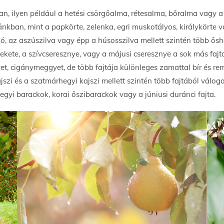
n, ilyen például a hetési csörgőalma, rétesalma, bőralma vagy a
ánkban, mint a papkörte, zelenka, egri muskotályos, királykörte 
gló, az aszúszilva vagy épp a húsosszilva mellett szintén több ős
ekete, a szívcseresznye, vagy a májusi cseresznye a sok más fajta
, cigánymeggyet, de több fajtája különleges zamattal bír és r
kajszi és a szatmárhegyi kajszi mellett szintén több fajtából vál
gyi barackok, korai őszibarackok vagy a júniusi duránci fajta.