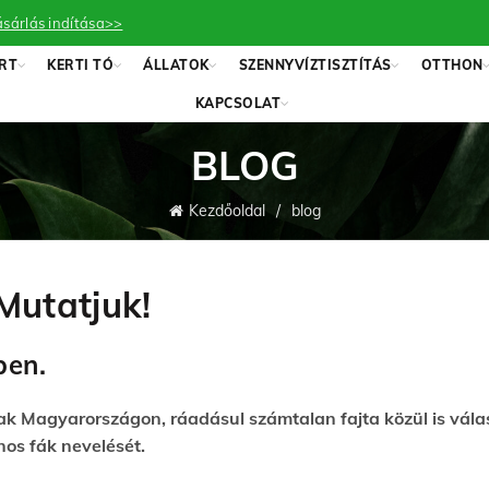
sárlás indítása>>
RT
KERTI TÓ
ÁLLATOK
SZENNYVÍZTISZTÍTÁS
OTTHON
KAPCSOLAT
BLOG
Kezdőoldal
blog
 Mutatjuk!
ben.
Magyarországon, ráadásul számtalan fajta közül is válas
nos fák nevelését.