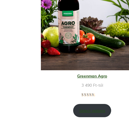
Greenman Agro
3 490
Ft
-tól
Select options