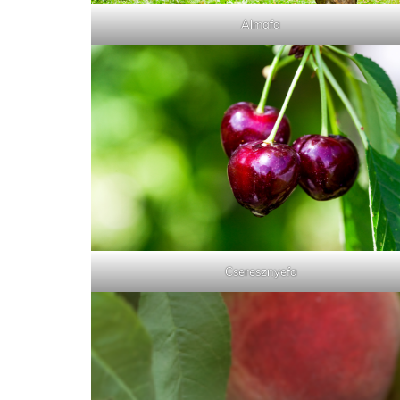
Almafa
Cseresznyefa