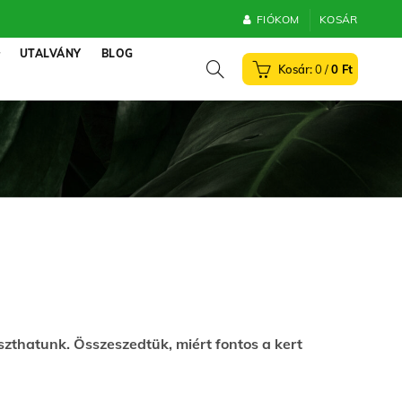
FIÓKOM
KOSÁR
UTALVÁNY
BLOG
0
/
0
Ft
zthatunk. Összeszedtük, miért fontos a kert