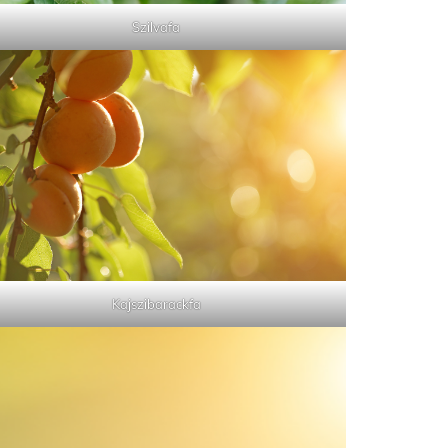
Szilvafa
Kajszibarackfa