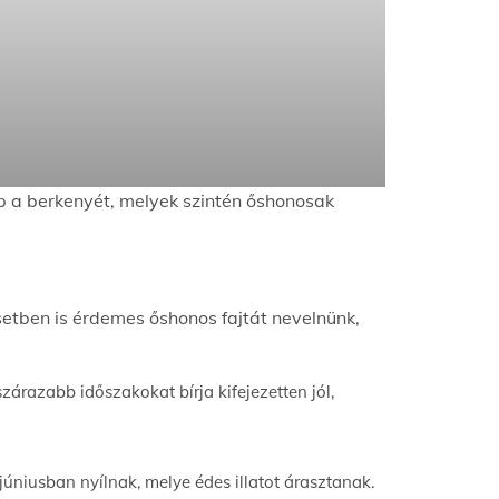
pp a berkenyét, melyek szintén őshonosak
tben is érdemes őshonos fajtát nevelnünk,
árazabb időszakokat bírja kifejezetten jól,
júniusban nyílnak, melye édes illatot árasztanak.