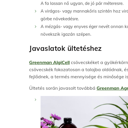
A fa lassan nő ugyan, de jó pár méteresre.
A virágos- vagy mannakőris szintén hoz virá
görbe növekedésre.
A mézgás- vagy enyves éger nevét onnan kap
növekszik igazán szépen.
Javaslatok ültetéshez
Greenman AlgiCell
csövecskéket a gyökérkörny
csövecskék fokozatosan a talajba oldódnak, é
fejlődnek, a termés mennyisége és minősége is
Ültetés során javasolt továbbá
Greenman Ag