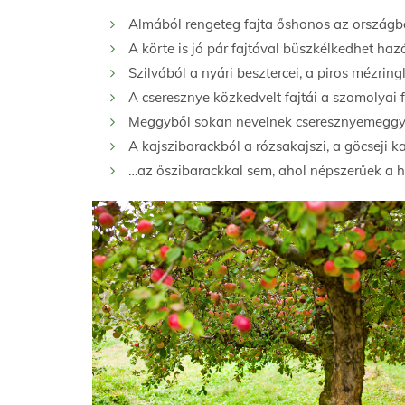
Almából rengeteg fajta őshonos az országba
A körte is jó pár fajtával büszkélkedhet haz
Szilvából a nyári besztercei, a piros mézrin
A cseresznye közkedvelt fajtái a szomolyai f
Meggyből sokan nevelnek cseresznyemeggyet
A kajszibarackból a rózsakajszi, a göcseji 
…az őszibarackkal sem, ahol népszerűek a he