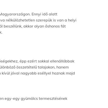
 Magyarországon. Ennyi idő alatt
a nélkülözhetetlen szerepük is van a helyi
l beszélünk, akkor olyan őshonos fát
k.
tőségekhez, épp ezért sokkal ellenállóbbak
ülönböző összetételű talajokon, hanem
n kívül jóval nagyobb eséllyel hoznak majd
ken egy-egy gyümölcs termesztésének