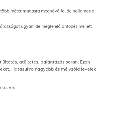
én több méter magasra megnövő fa, de hajlamos a
zárazságot ugyan, de megfelelő öntözés mellett
ültetés, átültetés, palántázás során. Ezen
yeket. Hatásukra nagyobb és mélyzöld levelek
ntözve.