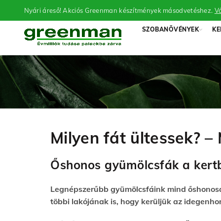
Nyári áreső! Akciós Greenman készítmények másodvetéshez.
Vá
SZOBANÖVÉNYEK
KE
Milyen fát ültessek? –
Őshonos gyümölcsfák a kert
Legnépszerűbb gyümölcsfáink mind őshonosak 
többi lakójának is, hogy kerüljük az idegenho