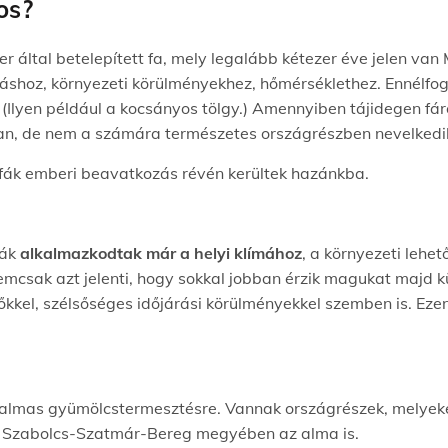
os?
 által betelepített fa, mely legalább kétezer éve jelen van
ráshoz, környezeti körülményekhez, hőmérséklethez. Ennélfogv
lyen például a kocsányos tölgy.) Amennyiben tájidegen fáró
an, de nem a számára természetes országrészben nevelkedi
 fák emberi beavatkozás révén kerültek hazánkba.
ták
alkalmazkodtak már a helyi klímához
, a környezeti lehe
emcsak azt jelenti, hogy sokkal jobban érzik magukat majd k
őkkel, szélsőséges időjárási körülményekkel szemben is. Eze
lkalmas gyümölcstermesztésre. Vannak országrészek, melye
ul Szabolcs-Szatmár-Bereg megyében az alma is.