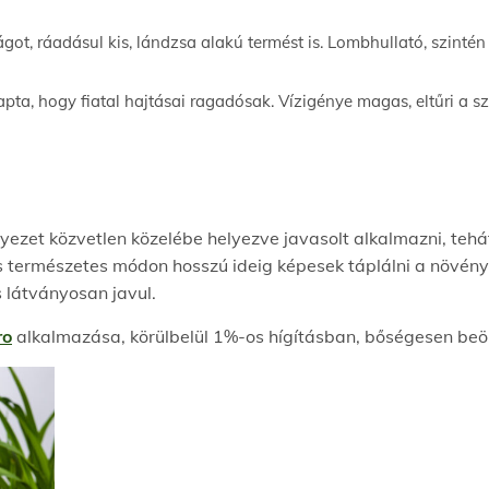
got, ráadásul kis, lándzsa alakú termést is. Lombhullató, szint
ta, hogy fiatal hajtásai ragadósak. Vízigénye magas, eltűri a s
ezet közvetlen közelébe helyezve javasolt alkalmazni, tehát 
s természetes módon hosszú ideig képesek táplálni a növén
 látványosan javul.
ro
alkalmazása, körülbelül 1%-os hígításban, bőségesen beö