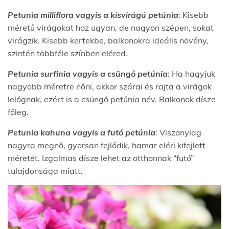
Petunia milliflora
vagyis a kisvirágú petúnia
: Kisebb
méretű virágokat hoz ugyan, de nagyon szépen, sokat
virágzik. Kisebb kertekbe, balkonokra ideális növény,
szintén többféle színben eléred.
Petunia surfinia vagyis a csüngő petúnia
: Ha hagyjuk
nagyobb méretre nőni, akkor szárai és rajta a virágok
lelógnak, ezért is a csüngő petúnia név. Balkonok dísze
főleg.
Petunia kahuna vagyis a futó petúnia
: Viszonylag
nagyra megnő, gyorsan fejlődik, hamar eléri kifejlett
méretét. Izgalmas dísze lehet az otthonnak “futó”
tulajdonsága miatt.