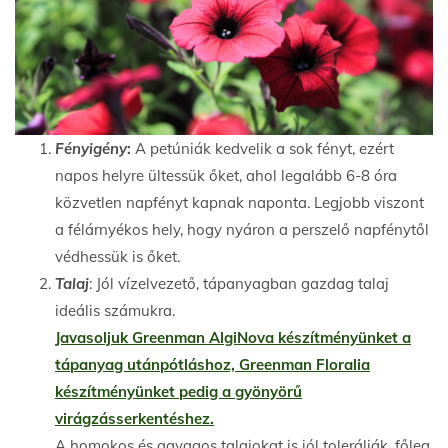
Fényigény
:
A petúniák kedvelik a sok fényt, ezért
napos helyre ültessük őket, ahol legalább 6-8 óra
közvetlen napfényt kapnak naponta. Legjobb viszont
a félárnyékos hely, hogy nyáron a perszelő napfénytől
védhessük is őket.
Talaj
: Jól vízelvezető, tápanyagban gazdag talaj
ideális számukra.
Javasoljuk Greenman AlgiNova készítményünket a
tápanyag utánpótláshoz, Greenman Floralia
készítményünket pedig a gyönyörű
virágzásserkentéshez.
A homokos és agyagos talajokat is jól tolerálják, főleg,