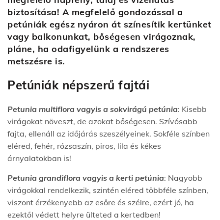
biztosítása! A megfelelő gondozással a
petúniák egész nyáron át színesítik kertünket
vagy balkonunkat, bőségesen virágoznak,
pláne, ha odafigyelünk a rendszeres
metszésre is.
Petúniák népszerű fajtái
Petunia multiflora vagyis a sokvirágú petúnia
: Kisebb
virágokat növeszt, de azokat bőségesen. Szívósabb
fajta, ellenáll az időjárás szeszélyeinek. Sokféle színben
eléred, fehér, rózsaszín, piros, lila és kékes
árnyalatokban is!
Petunia grandiflora vagyis a kerti petúnia
: Nagyobb
virágokkal rendelkezik, szintén eléred többféle színben,
viszont érzékenyebb az esőre és szélre, ezért jó, ha
ezektől védett helyre ülteted a kertedben!