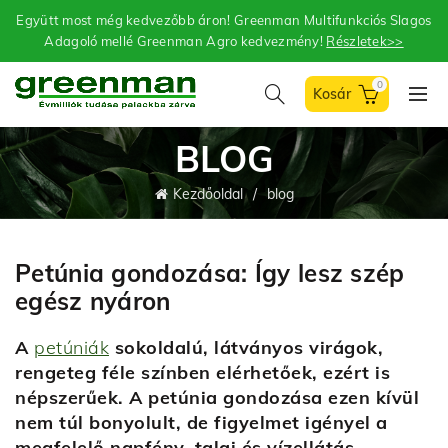
Együtt most még kedvezőbb áron! Greenman Multifunkciós Slagos
Adagoló mellé Greenman Agro kedvezmény!
Részletek>>
0
BLOG
Kezdőoldal
blog
Petúnia gondozása: Így lesz szép
egész nyáron
A
petúniák
sokoldalú, látványos virágok,
rengeteg féle színben elérhetőek, ezért is
népszerűek. A petúnia gondozása ezen kívül
nem túl bonyolult, de figyelmet igényel a
megfelelő napfény, talaj és vízellátás