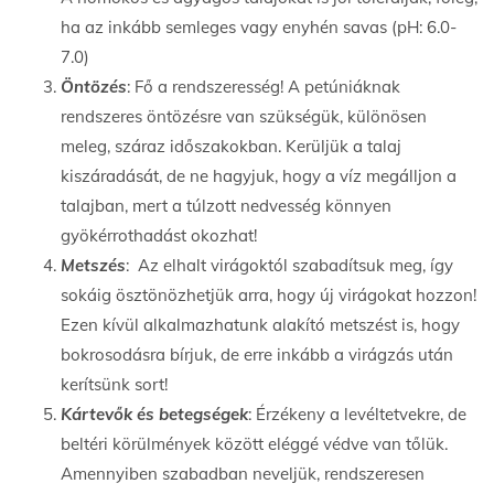
ha az inkább semleges vagy enyhén savas (pH: 6.0-
7.0)
Öntözés
: Fő a rendszeresség! A petúniáknak
rendszeres öntözésre van szükségük, különösen
meleg, száraz időszakokban. Kerüljük a talaj
kiszáradását, de ne hagyjuk, hogy a víz megálljon a
talajban, mert a túlzott nedvesség könnyen
gyökérrothadást okozhat!
Metszés
: Az elhalt virágoktól szabadítsuk meg, így
sokáig ösztönözhetjük arra, hogy új virágokat hozzon!
Ezen kívül alkalmazhatunk alakító metszést is, hogy
bokrosodásra bírjuk, de erre inkább a virágzás után
kerítsünk sort!
Kártevők és betegségek
: Érzékeny a levéltetvekre, de
beltéri körülmények között eléggé védve van tőlük.
Amennyiben szabadban neveljük, rendszeresen