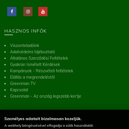
HASZNOS INFÓK
Viszonteladóink
Adatvédelmi tájékoztató
Általános Szerződési Feltételek
Gyakran Ismételt Kérdések
Kampányok - Részvételi feltételek
Elállás a megrendeléstől
Greenman TV
Kapcsolat
Greenman - Az ország legszebb kertje
GREENMAN
Személyes adatait bizalmasan kezeljük.
A webhely böngészésével elfogadja a sütik használatát.
Greenman Kft.