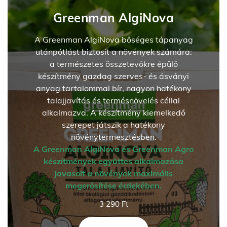
Greenman AlgiNova
A Greenman AlgiNova bőséges tápanyag
utánpótlást biztosít a növények számára:
a természetes összetevőkre épülő
készítmény gazdag szerves- és ásványi
anyag tartalommal bír, nagyon hatékony
talajjavítás és termésnövelés céllal
alkalmazva. A készítmény kiemelkedő
szerepet játszik a hatékony
növénytermesztésben.
A Greenman AlgiNova és Greenman Agro
készítmények együttes alkalmazása
javasolt a növények maximális
megerősítése érdekében.
3 290
Ft