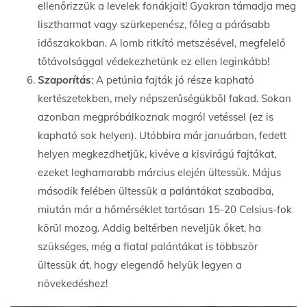
ellenőrizzük a levelek fonákjait! Gyakran támadja meg
lisztharmat vagy szürkepenész, főleg a párásabb
időszakokban. A lomb ritkító metszésével, megfelelő
tőtávolsággal védekezhetünk ez ellen leginkább!
Szaporítás
: A petúnia fajták jó része kapható
kertészetekben, mely népszerűségükből fakad. Sokan
azonban megpróbálkoznak magról vetéssel (ez is
kapható sok helyen). Utóbbira már januárban, fedett
helyen megkezdhetjük, kivéve a kisvirágú fajtákat,
ezeket leghamarabb március elején ültessük. Május
második felében ültessük a palántákat szabadba,
miután már a hőmérséklet tartósan 15-20 Celsius-fok
körül mozog. Addig beltérben neveljük őket, ha
szükséges, még a fiatal palántákat is többször
ültessük át, hogy elegendő helyük legyen a
növekedéshez!