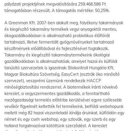
pályázati projektjének megvalósítására 259.466.586 Ft
támogatásban részesült. A támogatás mértéke: 50,25%.
A Greenman Kft. 2007-ben alakult meg, folyékony takarmányok
és kiegészítő takarmány termékek vegyi anyagoktól mentes,
ökogazdálkodásban is alkalmazható probiotikus élőflórát
tartalmazó, illetve fermentált gyógynövényeket tartalmazó
készítmények előállításával és fejlesztésével foglalkozik.
Takarmány és kiegészítő takarmánytermékeink ökológiai
gazdálkodásban is alkalmazhatóak, amelyet hazai és külföldi
tanúsító szervezetek is igazolnak: Biokontroll Hungária Kft,
Magyar Biokultúra Szövetség, EasyCert (osztrák öko minősítő
szervezet), veszprémi üzemünk rendelkezik HACCP
minőségbiztosítási rendszerrel. A biotermékek iránti növekvő
kereslet, a vegyszermentes gazdálkodás, a fenntartható
mezőgazdasági termelés előtérbe kerülésével egyre szélesebb
vevőkör figyelmét keltették fel termékeink, belföldi webshopunk
mellett még 82 hazai viszonteladó kínálja áruinkat, külföldön egy
német és egy cseh webshop, egy szlovák, egy szerb és egy
holland forgalmazóval kötöttünk szerződést. A kereslet