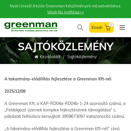
Nyári áreső! Akciós Greenman készítmények másodvetéshez.
Vásárlás indítása>>
0
SAJTÓKÖZLEMÉNY
Kezdőoldal
Sajtóközlemény
A takarmány-előállítás fejlesztése a Greenman Kft-nél
2025/12/08
A Greenman Kft. a KAP-RD04a-RD04b-1-24 azonosító számú, a
„Feldolgozó üzemek komplex fejlesztésének támogatása” c,
pályázati felhívásra benyújtott 3959673097 iratazonosító számú,
„A takarmány-előállítás fejlesztése a Greenman Kft-nél” című