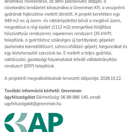
dinamikus növekedése, az aktív piacbővülés alapján, a
növekedési lendületet kihasználva a Greenman Kft. a veszprémi
gyárának fejlesztése mellett döntött. A projekt keretében egy
949 m2-es új üzem- és raktárépülettel bővül a meglévő üzem,
megvalósul a régi épület (1112 m2) energetikai felújítása
hőszivattyús rendszerrel, napelemes rendszert (35 kWP)
telepítünk, a gyártáshoz szükséges új tartályokat, gépeket
(automata kannatöltősort, sztreccsfóliázó-gépet), targoncákat és
egy kisteherautót szerzünk be. E mellett a teljes gyártási,
raktározási, gazdasági folyamatokat lefedő vállalatirányítási
rendszert (ERP) telepítünk.
A projektről megvalósításának tervezett időpontja: 2028.10.22.
További információ kérhető: Greenman
ügyfélszolgálat
Elérhetőség: 06 88 886 140, email:
ugyfelszolgalat@greenman.hu