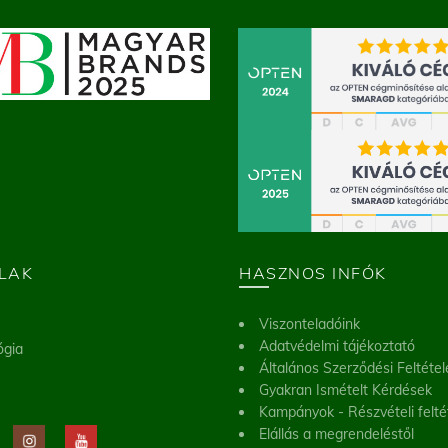
LAK
HASZNOS INFÓK
Viszonteladóink
Adatvédelmi tájékoztató
ógia
Általános Szerződési Feltétel
Gyakran Ismételt Kérdések
Kampányok - Részvételi felté
Elállás a megrendeléstől