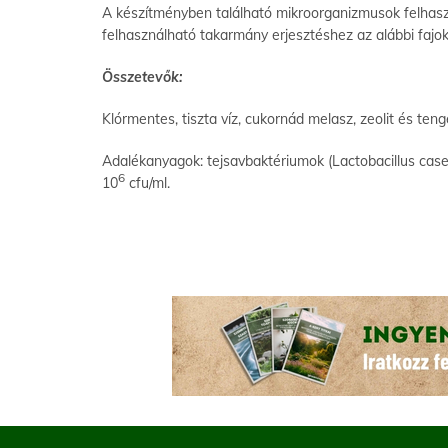
A készítményben található mikroorganizmusok felhaszn
felhasználható takarmány erjesztéshez az alábbi fajo
Összetevők:
Klórmentes, tiszta víz, cukornád melasz, zeolit és tenge
Adalékanyagok: tejsavbaktériumok (Lactobacillus cas
6
10
cfu/ml.