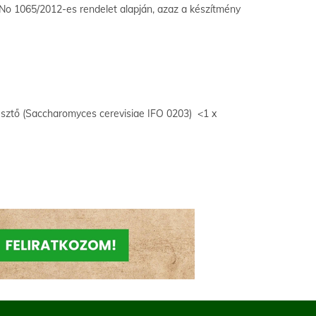
 No 1065/2012-es rendelet alapján, azaz a készítmény
esztő (Saccharomyces cerevisiae IFO 0203) <1 x