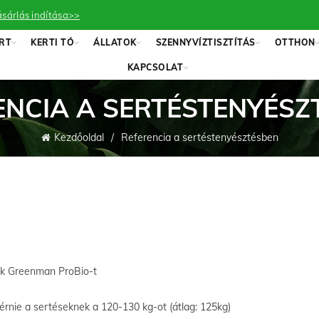
sárlás indítása>>
RT
KERTI TÓ
ÁLLATOK
SZENNYVÍZTISZTÍTÁS
OTTHON
KAPCSOLAT
ENCIA A SERTÉSTENYÉSZ
Kezdőoldal
Referencia a sertéstenyésztésben
ek Greenman ProBio-t
lérnie a sertéseknek a 120-130 kg-ot (átlag: 125kg)