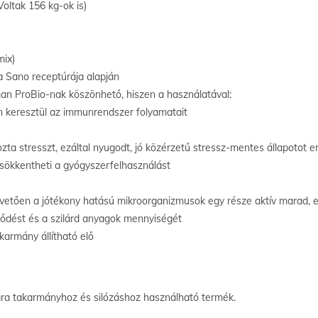
Voltak 156 kg-ok is)
ix)
Sano receptúrája alapján
man ProBio-nak köszönhető, hiszen a használatával:​
n keresztül az immunrendszer folyamatait
ozta stresszt, ezáltal nyugodt, jó közérzetű stressz-mentes állapotot
csökkentheti a gyógyszerfelhasználást
követően a jótékony hatású mikroorganizmusok egy része aktív marad, e
ződést és a szilárd anyagok mennyiségét
karmány állítható elő
a takarmányhoz és silózáshoz használható termék.