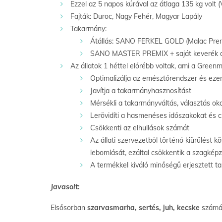
Ezzel az 5 napos kúrával az átlaga 135 kg volt (
Fajták: Duroc, Nagy Fehér, Magyar Lapály
Takarmány:
Átállás: SANO FERKEL GOLD (Malac Prem
SANO MASTER PREMIX + saját keverék a 
Az állatok 1 héttel előrébb voltak, ami a Green
Optimalizálja az emésztőrendszer és eze
Javítja a takarmányhasznosítást
Mérsékli a takarmányváltás, választás ok
Lerövidíti a hasmenéses időszakokat és 
Csökkenti az elhullások számát
Az állati szervezetből történő kiürülést 
lebomlását, ezáltal csökkentik a szagkép
A termékkel kiváló minőségű erjesztett ta
Javasolt:
Elsősorban
szarvasmarha, sertés, juh, kecske
számár