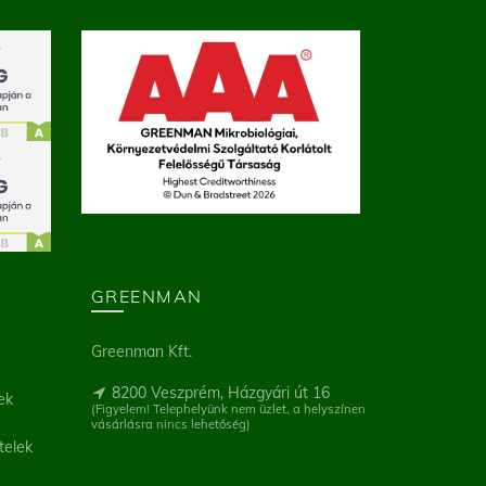
GREENMAN
Greenman Kft.
8200 Veszprém, Házgyári út 16
ek
(Figyelem! Telephelyünk nem üzlet, a helyszínen
vásárlásra nincs lehetőség)
telek