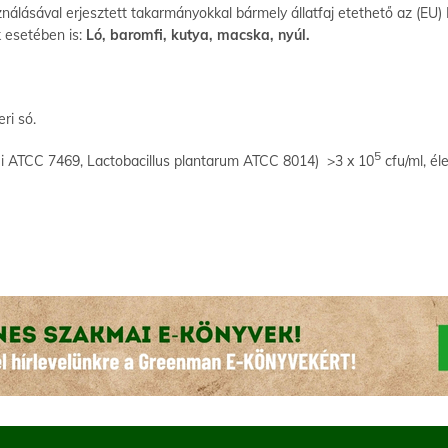
álásával erjesztett takarmányokkal bármely állatfaj etethető az (EU)
k esetében is:
Ló, baromfi, kutya, macska, nyúl.
ri só.
5
ei ATCC 7469, Lactobacillus plantarum ATCC 8014) >3 x 10
cfu/ml, él