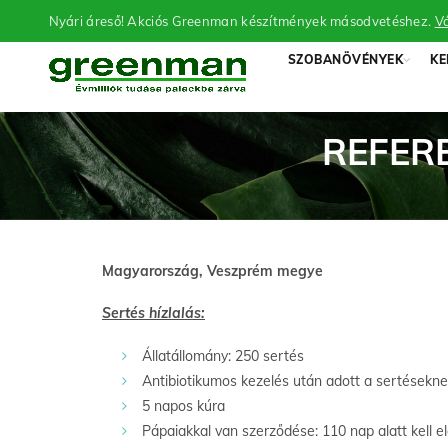
Nyári áreső! Akciós Greenman készítmények másodvetéshez.
Vá
SZOBANÖVÉNYEK
KE
REFER
Magyarország, Veszprém megye
Sertés hízlalás:
Állatállomány: 250 sertés
Antibiotikumos kezelés után adott a sertésekn
5 napos kúra
Pápaiakkal van szerződése: 110 nap alatt kell e