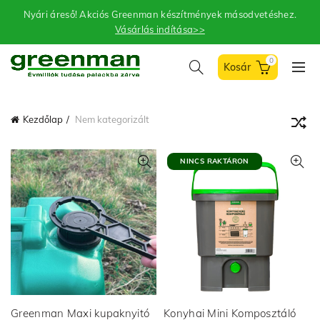
Nyári áreső! Akciós Greenman készítmények másodvetéshez.
Vásárlás indítása>>
0
Kezdőlap
Nem kategorizált
NINCS RAKTÁRON
Greenman Maxi kupaknyitó
Konyhai Mini Komposztáló