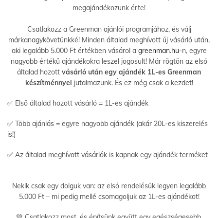
megajándékozunk érte!
Csatlakozz a Greenman ajánlói programjához, és válj
márkanagykövetünkké! Minden általad meghívott új vásárló után,
aki legalább 5.000 Ft értékben vásárol a
greenman.hu
-n, egyre
nagyobb értékű ajándékokra leszel jogosult! Már rögtön az első
általad hozott
vásárló után egy ajándék 1L-es Greenman
készítménnyel
jutalmazunk. És ez még csak a kezdet!
✅ Első általad hozott vásárló = 1L-es ajándék
✅ Több ajánlás = egyre nagyobb ajándék (akár 20L-es kiszerelés
is!)
✅ Az általad meghívott vásárlók is kapnak egy ajándék terméket
Nekik csak egy dolguk van: az első rendelésük legyen legalább
5.000 Ft – mi pedig mellé csomagoljuk az 1L-es ajándékot!
💚 Csatlakozz most, és építsünk együtt egy egészségesebb,