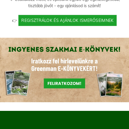
tisztább jövőt – egy ajánlásod is számít!
👉
REGISZTRÁLOK ÉS AJÁNLOK ISMERŐSEIMNEK