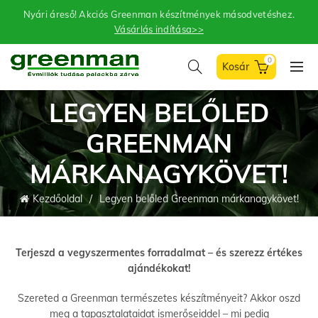
Nyári áreső! Akciós Greenman készítmények másodvetéshez.
Vásárlás indítása>>
0
LEGYEN BELŐLED
GREENMAN
MÁRKANAGYKÖVET!
Kezdőoldal
Legyen belőled Greenman márkanagykövet!
Terjeszd a vegyszermentes forradalmat – és szerezz értékes
ajándékokat!
Szereted a Greenman természetes készítményeit? Akkor oszd
meg a tapasztalataidat ismerőseiddel – mi pedig