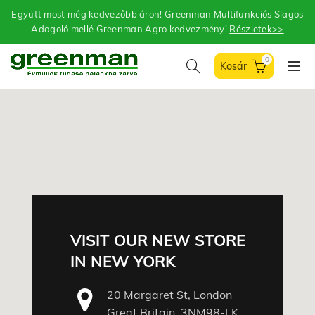
Együtt most még kedvezőbb áron! Greenman Multifunkciós Slagos
Adagoló mellé Greenman Agro kedvezmény!
Részletek>>
0
VISIT OUR NEW STORE
IN NEW YORK
20 Margaret St, London
Great Britain, 3NM98-LK